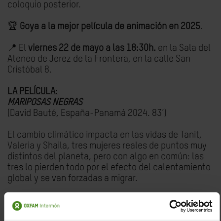
coloquio posterior.
🏆
Goya a la mejor película de animación en 2025
.
📍 El
viernes 22 de mayo a las 18:30h.
en la Sala del
Ateneo de Jerez de la Frontera, en la calle San
Cristóbal 8.
LA PELÍCULA:
MARIPOSAS NEGRAS
(David Bauté, España-Panamá 2024. 83’)
El cambio climático impacta en las vidas de Tanit,
Valeria y Shaila, tres mujeres reales de puntos muy
distintos del planeta, pero con algo en común: las
tres lo pierden todo por el efecto del calentamiento
global y se van forzadas a migrar.
Mariposas negras es el resultado de más de 12 años
de trabajo del cineasta David Baute, investigando