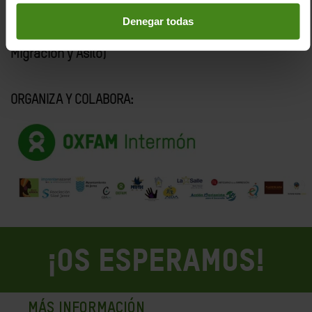
Denegar todas
Recogida de firmas
por los derechos de los
y las migrantes, y contra el PEMA (Pacto Europeo de
Migración y Asilo)
ORGANIZA Y COLABORA:
¡OS ESPERAMOS!
MÁS INFORMACIÓN