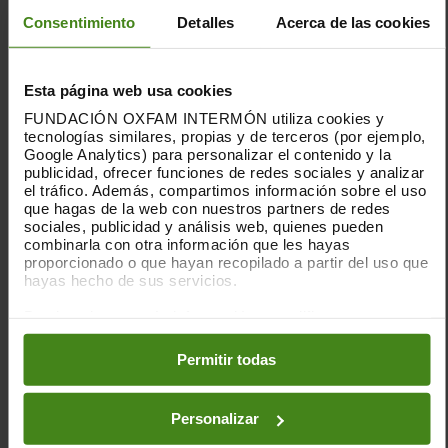
los fenómenos producidos por el calentamiento
Consentimiento
Detalles
Acerca de las cookies
global y el cambio climático como una de las
principales causas de los movimientos migratorios
en todo el mundo.
Mariposas negras no solo denuncia el desamparo
Esta página web usa cookies
que vive todavía hoy el desplazado climático que
FUNDACIÓN OXFAM INTERMÓN utiliza cookies y
sigue sin estar reconocido por la Convención de
tecnologías similares, propias y de terceros (por ejemplo,
Google Analytics) para personalizar el contenido y la
Ginebra, sino que pone rostro y voz a las víctimas de
publicidad, ofrecer funciones de redes sociales y analizar
las catástrofes climáticas, tan tristemente de
el tráfico. Además, compartimos información sobre el uso
actualidad. Y lo hace através de una exquisita
que hagas de la web con nuestros partners de redes
animación en 2D que nos hace viajar por el Caribe, la
sociales, publicidad y análisis web, quienes pueden
India y las zonas desérticas del cuerno de África,
combinarla con otra información que les hayas
proporcionado o que hayan recopilado a partir del uso que
hasta los grandes centros urbanos de París, Dubai y
hayas hecho de sus servicios.
Nairobi.
La película parte de la investigación que el director
Puedes obtener más información y modificar tus
realizó para otro de sus documentales:
Éxodo
preferencias accediendo a nuestra
o
Política de Cookies
climático
(2020), protagonizada también por estas
en los botones facilitados a continuación:
Permitir todas
mujeres.
Personalizar
*Entrada libre, hasta completar aforo.