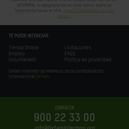
INTERMÓN, tu desgravación en este último tramo se
incrementa hasta el 45%.
Amplia información en este
enlace.
TE PUEDE INTERESAR
Tienda Online
Licitaciones
Empleo
FAQs
Voluntariado
Política de privacidad
Oxfam Intermón es miembro de la confederación
internacional
Oxfam
.
CONTACTA
900 22 33 00
info@OxfamIntermon.org