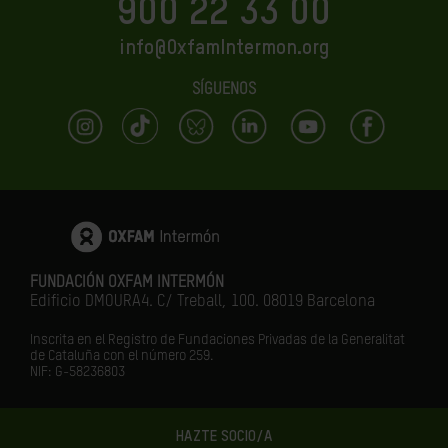
900 22 33 00
info@OxfamIntermon.org
SÍGUENOS
FUNDACIÓN OXFAM INTERMÓN
Edificio DMOURA4. C/ Treball, 100. 08019 Barcelona
Inscrita en el Registro de Fundaciones Privadas de la Generalitat
de Cataluña con el número 259.
NIF: G-58236803
HAZTE SOCIO/A
LA IGUALDAD ES EL FUTURO