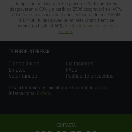
Tu aportación desgrava: los primeros 250€ que dones
desgravarán el 80% y a partir de 250€ desgravarán el 40%.
Además, si llevas más de 3 años colaborando con OXFAM
INTERMÓN, tu desgravación en este último tramo se
incrementa hasta el 45%.
Amplia información en este
enlace.
TE PUEDE INTERESAR
Tienda Online
Licitaciones
Empleo
FAQs
Voluntariado
Política de privacidad
Oxfam Intermón es miembro de la confederación
internacional
Oxfam
.
CONTACTA