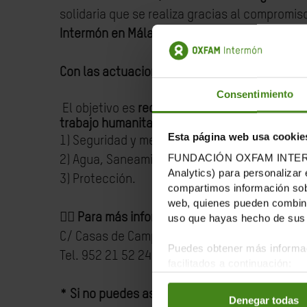
solidaria que se realiza gracias al compromiso
Intermón en Málaga y de los y las artistas qu
Con las actuaciones del
Coro DE NOSTRO TEM
Consentimiento
El objetivo es
recaudar fondos
para los proy
trabajo humanitarios a través de alguno o va
Esta página web usa cookie
1) Seguridad y medios de vida.
FUNDACIÓN OXFAM INTERMÓN u
2) Agua, Saneamiento y Higiene.
Analytics) para personalizar 
3) Protección.
compartimos información sobr
web, quienes pueden combinar
👉🏽
Para más información y conseguir tu entr
uso que hayas hecho de sus 
C/ Casas de Campos 10, en el Soho de Málaga
Puedes obtener más informac
Tel. 952 21 52 24
facilitados a continuación:
* Si no puedes asistir y/o quieres aportar tu 
Denegar todas