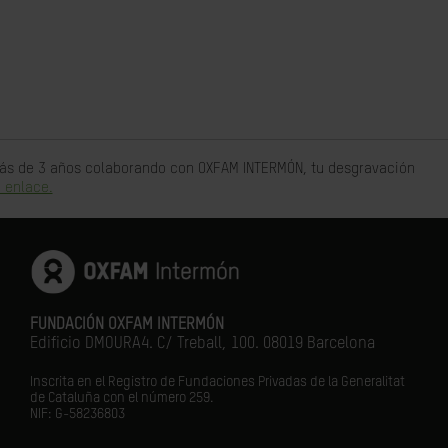
 más de 3 años colaborando con OXFAM INTERMÓN, tu desgravación
 enlace.
FUNDACIÓN OXFAM INTERMÓN
Edificio DMOURA4. C/ Treball, 100. 08019 Barcelona
Inscrita en el Registro de Fundaciones Privadas de la Generalitat
de Cataluña con el número 259.
NIF: G-58236803