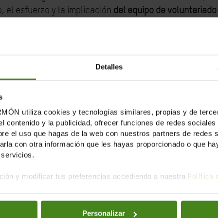
, el esfuerzo y la implicación
del equipo de voluntariado
e colaboran.
PO
,
LA MAR DE VOCES, LOS MÚSICOS DEL TITANIC y CIRCORO
.
Detalles
ectos de Oxfam Intermón, destinados a
reforzar nuestro
rios de estos tres programas:
s
tiliza cookies y tecnologías similares, propias y de tercer
el contenido y la publicidad, ofrecer funciones de redes sociales 
e el uso que hagas de la web con nuestros partners de redes soc
la con otra información que les hayas proporcionado o que haya
ada
puedes visitarnos en nuestra tienda de Comercio Jus
servicios.
.
ión y modificar tus preferencias accediendo a nuestra
Política
donativo
puedes hacerlo aquí, en la página de nuestra Fi
Personalizar