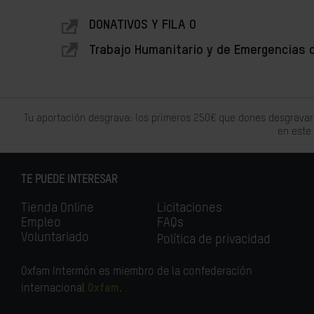
DONATIVOS Y FILA O
Trabajo Humanitario y de Emergencias 
Tu aportación desgrava: los primeros 250€ que dones desgravar
en este
TE PUEDE INTERESAR
Tienda Online
Licitaciones
Empleo
FAQs
Voluntariado
Política de privacidad
Oxfam Intermón es miembro de la confederación
internacional
Oxfam
.