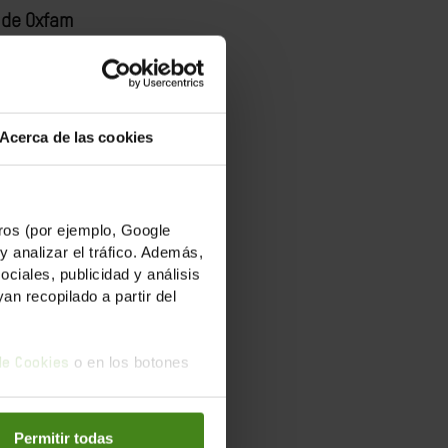
 de Oxfam
Acerca de las cookies
os (por ejemplo, Google
y analizar el tráfico. Además,
iales, publicidad y análisis
n recopilado a partir del
to en Málaga:
o en los botones
 de Cookies
la 0.
Permitir todas