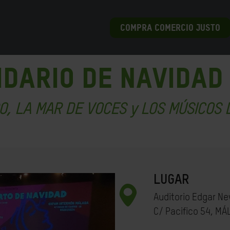
COMPRA COMERCIO JUSTO
IDARIO DE NAVIDAD
O,
LA MAR DE VOCES y LOS MÚSICOS D
LUGAR
Auditorio Edgar Nev
C/ Pacifico 54, M