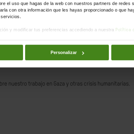
e el uso que hagas de la web con nuestros partners de redes soc
la con otra información que les hayas proporcionado o que haya
servicios.
ión y modificar tus preferencias accediendo a nuestra
Política
Bosquecillo
(parque de la Taconera) celebraremos
Un Día 
aza y otras emergencias 'olvidadas'
".
Personalizar
raréis y tendremos:
e nuestro trabajo en Gaza y otras crisis humanitarias.