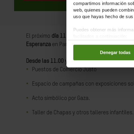
compartimos información sobr
web, quienes pueden combinar
uso que hayas hecho de sus 
Puedes obtener más informac
El próximo
día 11 de octubre en el Paseo del 
facilitados a continuación:
Esperanza
en Pamplona-iruña, con el lema "
G
Denegar todas
Desde las 11.00 y hasta las 20.00 nos encont
Puestos de Comercio Justo
Espacio de campañas con exposiciones sobr
Acto simbólico por Gaza.
Taller de Chapas y otros talleres infantiles.