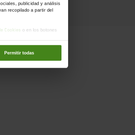
iales, publicidad y análisis
n recopilado a partir del
o en los botones
 de Cookies
para la
Permitir todas