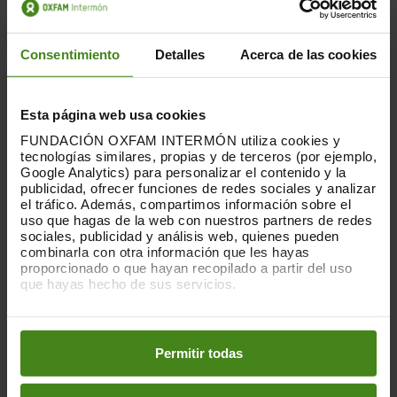
suelos tropicales son poco fértiles. Además, el
cambio climático está afectando a esta zona
tanto con sequías duraderas como con
Consentimiento
Detalles
Acerca de las cookies
inundaciones.
Esta página web usa cookies
FUNDACIÓN OXFAM INTERMÓN utiliza cookies y
tecnologías similares, propias y de terceros (por ejemplo,
Google Analytics) para personalizar el contenido y la
publicidad, ofrecer funciones de redes sociales y analizar
el tráfico. Además, compartimos información sobre el
uso que hagas de la web con nuestros partners de redes
sociales, publicidad y análisis web, quienes pueden
combinarla con otra información que les hayas
proporcionado o que hayan recopilado a partir del uso
que hayas hecho de sus servicios.
Puedes obtener más información y modificar tus
preferencias accediendo a nuestra
o
Política de Cookies
en los botones facilitados a continuación:
Permitir todas