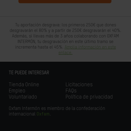
Tu aportación desgrava: los primeros 250€ que dones
desgravarán el 80% y a partir de 250€ desgravarán el 40%.
Además, si llevas más de 3 años colaborando con OXFAM
INTERMÓN, tu desgravación en este último tramo se
incrementa hasta el 45%.
Amplia información en este
enlace.
TE PUEDE INTERESAR
Tienda Online
Licitaciones
Empleo
FAQs
Voluntariado
Política de privacidad
Oxfam Intermón es miembro de la confederación
internacional
Oxfam
.