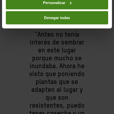
Personalizar
Denegar todas
"Antes no tenía
interés de sembrar
en este lugar
porque mucho se
inundaba. Ahora he
visto que poniendo
plantas que se
adapten al lugar y
que son
resistentes, puedo
tener cosecha y un