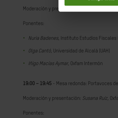
Moderación y presentación:
Alejandro Padilla
Ponentes:
Nuria Badenes
, Instituto Estudios Fiscales 
Olga Cantó
, Universidad de Alcalá (UAH)
Iñigo Macías Aymar
, Oxfam Intermón
19:00 – 19:45
- Mesa redonda: Portavoces de 
Moderación y presentación:
Susana Ruiz
, Oxf
Ponentes: