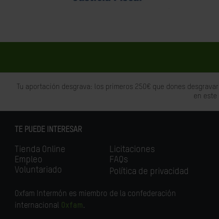
Tu aportación desgrava: los primeros 250€ que dones desgravar
en este
TE PUEDE INTERESAR
Tienda Online
Licitaciones
Empleo
FAQs
Voluntariado
Política de privacidad
Oxfam Intermón es miembro de la confederación
internacional
Oxfam
.