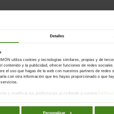
obre el patrimonio, específicamente de los superricos, es
ermón y la Plataforma por la Justicia Fiscal
queremos de
n
junto con las diferentes personas expertas en la materi
Detalles
u visión y conocimientos sobre los
avances recientes qu
s
afíos
que se nos presenta en la agenda nacional. Tras es
tiliza cookies y tecnologías similares, propias y de tercer
el contenido y la publicidad, ofrecer funciones de redes sociales 
arios de los diferentes representantes políticos.
e el uso que hagas de la web con nuestros partners de redes soc
la con otra información que les hayas proporcionado o que haya
servicios.
ión y modificar tus preferencias accediendo a nuestra
Política
 Novales
, Oxfam Intermón.
stinduy
, ministro de Derechos Sociales, Consumo y Agen
onio y la Riqueza en España y el mundo:
Personalizar