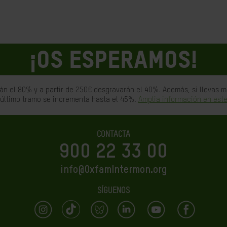
¡OS ESPERAMOS!
án el 80% y a partir de 250€ desgravarán el 40%. Además, si llevas
 último tramo se incrementa hasta el 45%.
Amplia información en este
CONTACTA
900 22 33 00
info@OxfamIntermon.org
SÍGUENOS