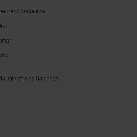
mentario Socialista
lar
Sumar
ción
ña
, ministro de Hacienda.