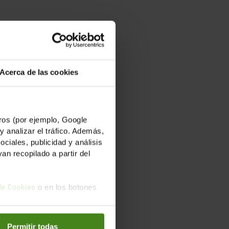
tá en el
batir y
a, y los
Acerca de las cookies
e se han
ta
os (por ejemplo, Google
y analizar el tráfico. Además,
iales, publicidad y análisis
n recopilado a partir del
o en los botones
 de Cookies
da 2030.
Permitir todas