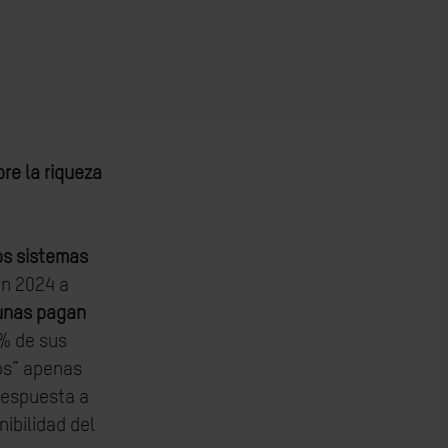
bre la riqueza
los sistemas
En 2024 a
tunas pagan
0% de sus
ios” apenas
espuesta a
ibilidad del