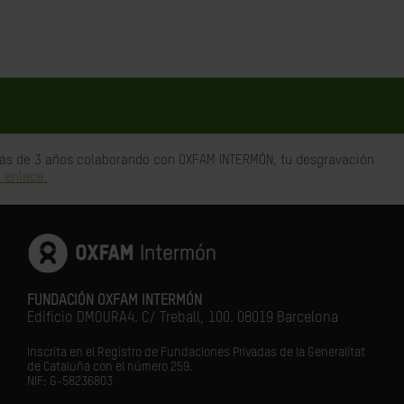
 más de 3 años colaborando con OXFAM INTERMÓN, tu desgravación
 enlace.
FUNDACIÓN OXFAM INTERMÓN
Edificio DMOURA4. C/ Treball, 100. 08019 Barcelona
Inscrita en el Registro de Fundaciones Privadas de la Generalitat
de Cataluña con el número 259.
NIF: G-58236803