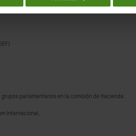
 (UGT
), Plataforma por la Justicia Fiscal Estatal.
(IEF)
grupos parlamentarios en la comisión de Hacienda.
am Internacional.