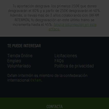
Tu aportación desgrava: los primeros 250€ que dones
desgravarán el 80% y a partir de 250€ desgravarán el 40%.
Además, si llevas más de 3 años colaborando con OXFAM
INTERMÓN, tu desgravación en este último tramo se
incrementa hasta el 45%.
Amplia información en este
enlace.
TE PUEDE INTERESAR
Tienda Online
Licitaciones
Empleo
FAQs
Voluntariado
Política de privacidad
Oxfam Intermón es miembro de la confederación
internacional
Oxfam
.
CONTACTA