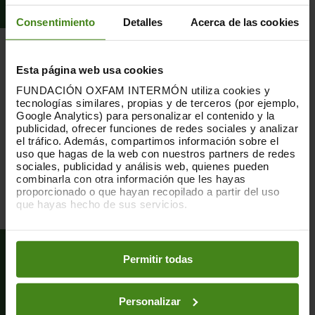
Consentimiento
Detalles
Acerca de las cookies
LA PARTICIPACIÓN DE LAS PARTES
INTERESADAS
Esta página web usa cookies
FUNDACIÓN OXFAM INTERMÓN utiliza cookies y
tecnologías similares, propias y de terceros (por ejemplo,
En este módulo se explicará a la luz de la guía elaborada por
Google Analytics) para personalizar el contenido y la
Oxfam Intermón “La participación significativa de las partes
publicidad, ofrecer funciones de redes sociales y analizar
interesadas en los procesos de debida diligencia en
el tráfico. Además, compartimos información sobre el
derechos humanos. Guía práctica.” ¿qué es la participación
uso que hagas de la web con nuestros partners de redes
significativa?, ¿quiénes son las partes interesadas?, ¿qué
sociales, publicidad y análisis web, quienes pueden
significa que esta participación sea significativa? y, ¿dónde
combinarla con otra información que les hayas
se establecen estas obligaciones? Asimismo, se
proporcionado o que hayan recopilado a partir del uso
mencionarán los criterios fundamentales para garantizar una
que hayas hecho de sus servicios.
participación significativa.
Puedes obtener más información y modificar tus
preferencias accediendo a nuestra
o
Política de Cookies
en los botones facilitados a continuación:
Permitir todas
Personalizar