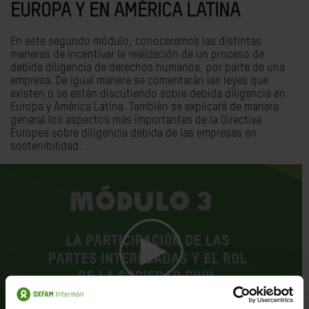
EUROPA Y EN AMÉRICA LATINA
En este segundo módulo, conoceremos las distintas
maneras de incentivar la realización de un proceso de
debida diligencia de derechos humanos, por parte de una
empresa. De igual manera se comentarán las leyes que
existen o se están discutiendo sobre debida diligencia en
Europa y América Latina. También se explicará de manera
general los aspectos más importantes de la Directiva
Europea sobre diligencia debida de las empresas en
sostenibilidad.