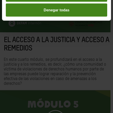
Denegar todas
EL ACCESO A LA JUSTICIA Y ACCESO A
REMEDIOS
En este cuarto módulo, se profundizará en el acceso a la
justicia y a los remedios, es decir, ¿cómo una comunidad o
víctima de violaciones de derechos humanos por parte de
las empresas puede lograr reparación y la prevención
efectiva de las violaciones en caso de amenazas a los
derechos?