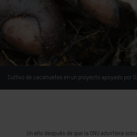
Cultivo de cacahuetes en un proyecto apoyado por Ox
Un año después de que la ONU advirtiera so