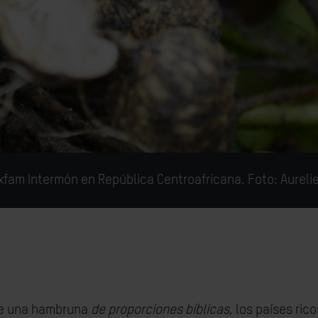
fam Intermón en República Centroafricana. Foto: Aureli
bre una hambruna
de proporciones bíblicas
, los países ric