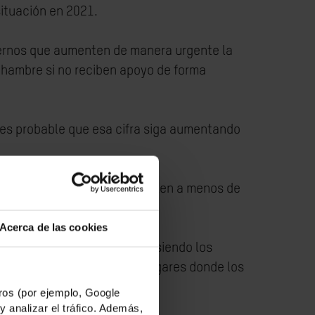
situación en 2021.
biernos que aumenten de manera urgente la
e hambre si no reciben apoyo de forma
 y es probable que esa cifra siga aumentando
char contra el hambre equivalen a menos de
os).
Acerca de las cookies
19
, el principal factor siguen siendo los
Nigeria son algunos de los lugares donde los
os (por ejemplo, Google
y analizar el tráfico. Además,