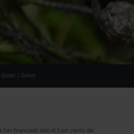
e Godet / Oxfam
os han financiado sólo el 5 por ciento del