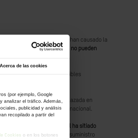
en toda la Franja de Gaza, que han causado la
o las infraestructuras civiles no pueden
Acerca de las cookies
e intentan sobrevivir en terribles
os (por ejemplo, Google
ón civil, que ya ha sido desplazada en
y analizar el tráfico. Además,
iales, publicidad y análisis
rzado violan el derecho internacional.
n recopilado a partir del
el inicio del Ramadán, Israel ha sitiado
.
Hace una semana, cortó el suministro
o en los botones
 de Cookies