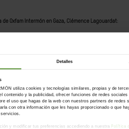
a de Oxfam Intermón en Gaza, Clémence Lagouardat
:
cuerdo de alto el fuego al llevar a cabo ataques aéreos 
heridos.
Los continuos ataques contra la población civil 
Detalles
a haberse mantenido, por los dos millones de personas qu
líes que permanecen secuestrados.
s
tiliza cookies y tecnologías similares, propias y de tercer
nado nuevas evacuaciones
en Gaza, obligando a la poblaci
el contenido y la publicidad, ofrecer funciones de redes sociales 
e el uso que hagas de la web con nuestros partners de redes soc
ugar seguro al que ir. Estas órdenes de desplazamiento fo
la con otra información que les hayas proporcionado o que haya
servicios.
o catastrófica.
Desde principios de mes, coincidiendo con 
o de alimentos, combustible y toda la ayuda humanitaria
ión y modificar tus preferencias accediendo a nuestra
Política