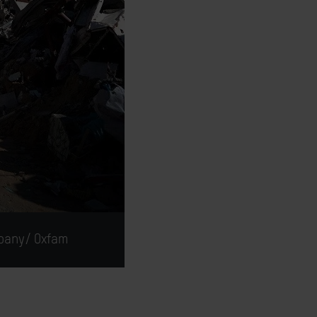
mpany/ Oxfam