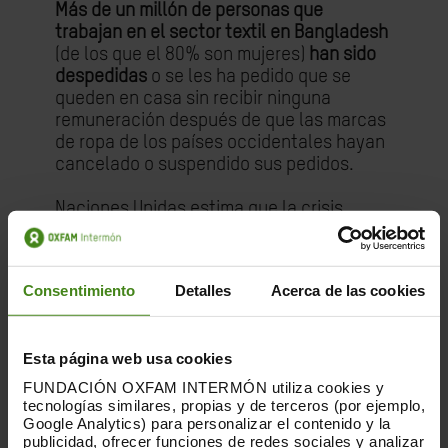
Más de un millón de personas que
trabajan en el sector textil en Bangladesh
(de los que el 80% son mujeres)
han sido
despedidas
o se les ha pedido que se
queden en casa sin recibir ninguna
remuneración después de que las marcas
de ropa de los países occidentales hayan
cancelado o suspendido sus pedidos.
Naciones Unidas estima que la crisis
podría destruir cerca de la mitad de los
empleos en África. Es el caso de Micah
Olywang, taxista y padre de tres hijos, que
Consentimiento
Detalles
Acerca de las cookies
no ha tenido ningún cliente desde el
cierre del aeropuerto, los bares y los
restaurantes. “Este virus nos matará de
Esta página web usa cookies
hambre antes de enfermarnos”, se
lamenta.
FUNDACIÓN OXFAM INTERMÓN utiliza cookies y
tecnologías similares, propias y de terceros (por ejemplo,
Google Analytics) para personalizar el contenido y la
Para movilizar los
2,5 billones de dólares
publicidad, ofrecer funciones de redes sociales y analizar