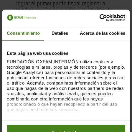
lograr el primer pacto fiscal regional a
nivel mundial para combatir la elusión de
impuestos y gravar la riqueza. Colombia,
país que lidera este proceso, ha
organizado una primera cumbre fiscal
Consentimiento
Detalles
Acerca de las cookies
regional que tendrá lugar la semana
próxima.
En esta se debatirá la creación de un
Esta página web usa cookies
mecanismo democrático que posibilite
FUNDACIÓN OXFAM INTERMÓN utiliza cookies y
que organizaciones de la sociedad civil y
tecnologías similares, propias y de terceros (por ejemplo,
otros ámbitos den seguimiento a las
Google Analytics) para personalizar el contenido y la
relaciones UE-CELAC.
publicidad, ofrecer funciones de redes sociales y analizar
promueva un pacto birregional para
el tráfico. Además, compartimos información sobre el
promover sociedades del cuidado para
uso que hagas de la web con nuestros partners de redes
sociales, publicidad y análisis web, quienes pueden
poner en valor el trabajo de cuidados y
combinarla con otra información que les hayas
fortalecer los derechos de las mujeres.
proporcionado o que hayan recopilado a partir del uso
que hayas hecho de sus servicios.
La comunicación conjunta de la Comisión
Puedes obtener más información y modificar tus
Europea
Una nueva agenda para las
preferencias accediendo a nuestra
o
Política de Cookies
relaciones entre la UE y América Latina y
en los botones facilitados a continuación: