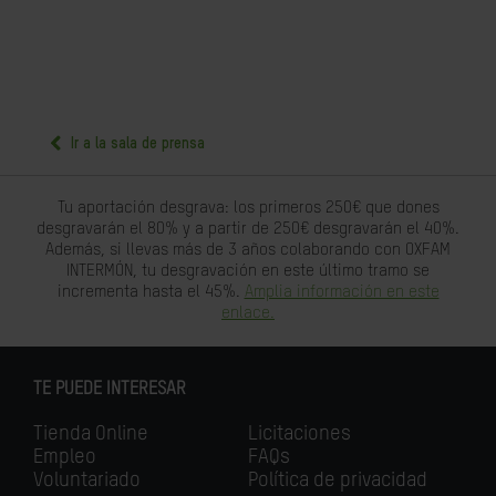
Ir a la sala de prensa
Tu aportación desgrava: los primeros 250€ que dones
desgravarán el 80% y a partir de 250€ desgravarán el 40%.
Además, si llevas más de 3 años colaborando con OXFAM
INTERMÓN, tu desgravación en este último tramo se
incrementa hasta el 45%.
Amplia información en este
enlace.
TE PUEDE INTERESAR
Tienda Online
Licitaciones
Empleo
FAQs
Voluntariado
Política de privacidad