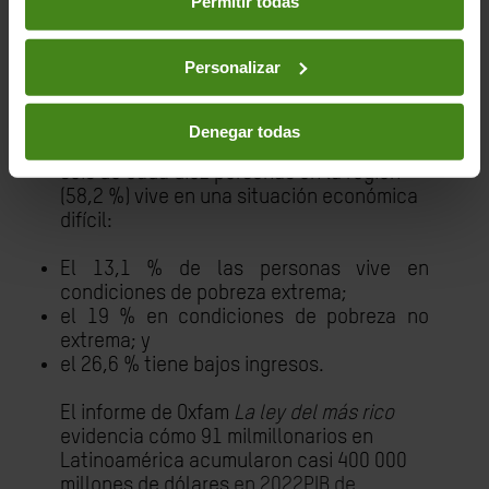
Permitir todas
el Caribe
en su versión en inglés menciona
las palabras "desigualdad" o
"desigualdades" en cuatro ocasiones,
Personalizar
mientras que las palabras "inversión" y
"inversiones" se utilizan hasta en
Denegar todas
De acuerdo con las Naciones Unidas
, casi
seis de cada diez personas en la región
(58,2 %) vive en una situación económica
difícil:
El 13,1 % de las personas vive en
condiciones de pobreza extrema;
el 19 % en condiciones de pobreza no
extrema; y
el 26,6 % tiene bajos ingresos.
El informe de Oxfam
La ley del más rico
evidencia cómo 91 milmillonarios en
Latinoamérica acumularon casi 400 000
millones de dólares
en 2022
PIB de