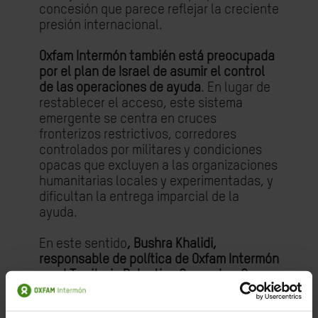
concesión que parece reflejar la creciente
presión internacional.
Oxfam Intermón también está preocupada
por el plan de Israel de asumir el control
de las operaciones de ayuda
. En lugar de
restablecer el acceso, este sistema
emergente se centra en cruces
fronterizos restrictivos, corredores
controlados por militares y condiciones
opacas que excluyen a las organizaciones
humanitarias locales y experimentadas, y
dificultan la entrega imparcial de la
ayuda.
En este sentido
, Bushra Khalidi,
responsable de política de Oxfam Intermón
en el Territorio Palestino Ocupado y Gaza
,
ha declarado lo siguiente: "Lo que se
necesita urgentemente no son nuevos