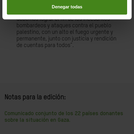
cruce fronterizo pondrá fin a la impunidad
Denegar todas
que impide el flujo de la ayuda. También
debemos lograr el fin de los incesantes
bombardeos y ataques contra el pueblo
palestino, con un alto el fuego urgente y
permanente, junto con justicia y rendición
de cuentas para todos”.
Notas para la edición:
Comunicado conjunto de los 22 países donantes
sobre la situación en Gaza.