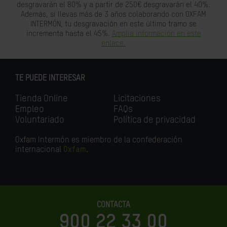
desgravarán el 80% y a partir de 250€ desgravarán el 40%.
Además, si llevas más de 3 años colaborando con OXFAM
INTERMÓN, tu desgravación en este último tramo se
incrementa hasta el 45%.
Amplia información en este
enlace.
TE PUEDE INTERESAR
Tienda Online
Licitaciones
Empleo
FAQs
Voluntariado
Política de privacidad
Oxfam Intermón es miembro de la confederación
internacional
Oxfam
.
CONTACTA
900 22 33 00