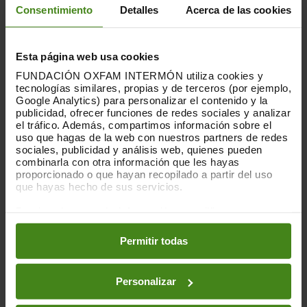
obstáculos sobre el terreno, sino que se
Consentimiento
Detalles
Acerca de las cookies
abran todos los cruces para permitir una
respuesta humanitaria completa y
adecuada, que permita un
acceso real,
Esta página web usa cookies
con corredores seguros y respeto por el
FUNDACIÓN OXFAM INTERMÓN utiliza cookies y
derecho internacional humanitario
", un
tecnologías similares, propias y de terceros (por ejemplo,
llamamiento que 22 países donantes,
Google Analytics) para personalizar el contenido y la
incluyendo España, y la UE hicieron en una
publicidad, ofrecer funciones de redes sociales y analizar
declaración conjunta publicada este
el tráfico. Además, compartimos información sobre el
uso que hagas de la web con nuestros partners de redes
lunes. Esperamos que estos factores
sociales, publicidad y análisis web, quienes pueden
sean prioritarios en el
Consejo de Asuntos
combinarla con otra información que les hayas
Exteriores de la UE que se reúne este
proporcionado o que hayan recopilado a partir del uso
martes 20 para que aborde la necesidad
que hayas hecho de sus servicios.
de revisar el acuerdo de asociación de la
Puedes obtener más información y modificar tus
UE
con Israel debido a su incumplimiento
preferencias accediendo a nuestra
o
Política de Cookies
de los derechos humanos y del derecho
en los botones facilitados a continuación:
Permitir todas
internacional humanitario”.
“Un convoy de camiones simbólico no
Personalizar
significa ningún progreso; solo un acceso
sostenido y responsable a través de cada