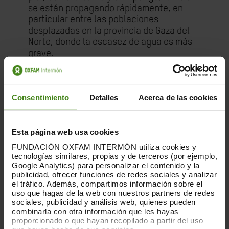
se están propagando rápidamente, en
particular entre las poblaciones
desplazadas en la provincia de Gaza del
Norte, donde la escasez de agua es más
grave.
Mientras tanto, sin recogida ni transporte
de residuos desde hace más de 15 meses,
Consentimiento
Detalles
Acerca de las cookies
más de 2.000 toneladas de basura se
acumulan en las calles cada día. Esta
combinación tóxica de aguas residuales al
aire libre, residuos no recogidos y agua
Esta página web usa cookies
contaminada
está creando una tormenta
FUNDACIÓN OXFAM INTERMÓN utiliza cookies y
perfecta para un brote de enfermedad
tecnologías similares, propias y de terceros (por ejemplo,
Google Analytics) para personalizar el contenido y la
mortal.
publicidad, ofrecer funciones de redes sociales y analizar
el tráfico. Además, compartimos información sobre el
“A pesar del aumento de la ayuda desde
uso que hagas de la web con nuestros partners de redes
el alto el fuego, Israel sigue impidiendo
sociales, publicidad y análisis web, quienes pueden
que lleguen los artículos críticos
combinarla con otra información que les hayas
proporcionado o que hayan recopilado a partir del uso
necesarios para comenzar a reparar los