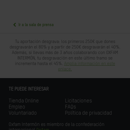
Ir a la sala de prensa
Tu aportación desgrava: los primeros 250€ que dones
desgravarán el 80% y a partir de 250€ desgravarán el 40%.
Además, si llevas más de 3 años colaborando con OXFAM
INTERMÓN, tu desgravación en este último tramo se
incrementa hasta el 45%.
Amplia información en este
enlace.
TE PUEDE INTERESAR
Tienda Online
Licitaciones
Empleo
FAQs
Voluntariado
Política de privacidad
Oxfam Intermón es miembro de la confederación