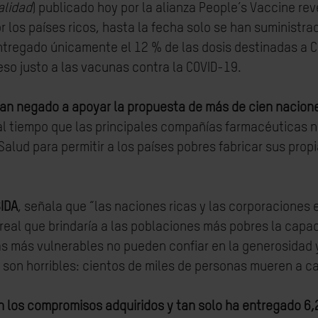
alidad
) publicado hoy por la alianza People’s Vaccine re
los países ricos, hasta la fecha solo se han suministrad
tregado únicamente el 12 % de las dosis destinadas a CO
so justo a las vacunas contra la COVID-19
.
 han negado a apoyar la propuesta de más de cien nacion
 al tiempo que las principales compañías farmacéuticas
Salud para permitir a los países pobres fabricar sus prop
SIDA
, señala que “las naciones ricas y las corporaciones
real que brindaría a las poblaciones más pobres la capac
s más vulnerables no pueden confiar en la generosidad y 
on horribles: cientos de miles de personas mueren a ca
 los compromisos adquiridos y tan solo ha entregado 6,2