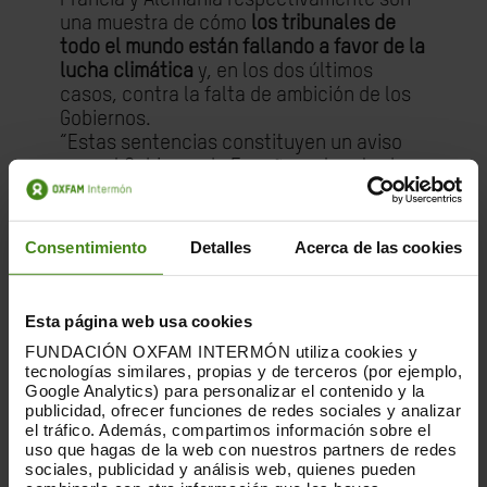
una muestra de cómo
los tribunales de
todo el mundo están fallando a favor de la
lucha climática
y, en los dos últimos
casos, contra la falta de ambición de los
Gobiernos.
“Estas sentencias constituyen un aviso
para el Gobierno de España y el resto de
Gobiernos europeos:
la inacción ante el
cambio climático es ilegal
. Por eso,
mientras el Gobierno de España siga sin
Consentimiento
Detalles
Acerca de las cookies
reducir las emisiones de CO2 de acuerdo
con las recomendaciones científicas,
seguiremos acudiendo a los tribunales”,
Esta página web usa cookies
ha afirmado Lorena Ruiz-Huerta, abogada
FUNDACIÓN OXFAM INTERMÓN utiliza cookies y
del #JuicioPorElClima.
tecnologías similares, propias y de terceros (por ejemplo,
Google Analytics) para personalizar el contenido y la
Jaime Doreste, también abogado del
publicidad, ofrecer funciones de redes sociales y analizar
proceso, asegura que “
los derechos, y el
el tráfico. Además, compartimos información sobre el
uso que hagas de la web con nuestros partners de redes
derecho al medio ambiente adecuado y
sociales, publicidad y análisis web, quienes pueden
saludable, se defienden ante los