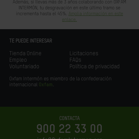
Además, si llevas más de 3 años colaborando con OXFAM
INTERMÓN, tu desgravación en este último tramo se
incrementa hasta el 45%.
Amplia información en este
enlace.
TE PUEDE INTERESAR
Tienda Online
Licitaciones
Empleo
FAQs
Voluntariado
Política de privacidad
Oxfam Intermón es miembro de la confederación
internacional
Oxfam
.
CONTACTA
900 22 33 00