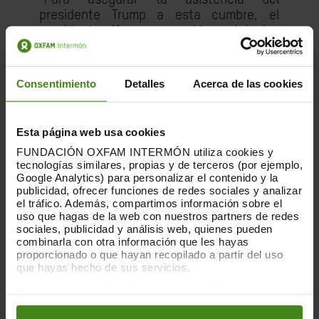
presidente Trump a esta cumbre, el
presidente Macron aceptó excluir las
discusiones sobre el colapso climático, la
creciente desigualdad y la necesidad de
respuestas coordinadas ante las crisis
Consentimiento
Detalles
Acerca de las cookies
globales superpuestas”, afirma Behar.
“Incluso palabras como "género" o "clima"
han sido eliminadas de la agenda para
Esta página web usa cookies
complacer a Washington. En lugar de
FUNDACIÓN OXFAM INTERMÓN utiliza cookies y
defender la gobernanza colectiva, Macron
tecnologías similares, propias y de terceros (por ejemplo,
y sus homólogos están facilitando su
Google Analytics) para personalizar el contenido y la
destrucción. Esto tendrá consecuencias
publicidad, ofrecer funciones de redes sociales y analizar
que se medirán en vidas humanas”.
el tráfico. Además, compartimos información sobre el
uso que hagas de la web con nuestros partners de redes
sociales, publicidad y análisis web, quienes pueden
“El G6 no puede alegar impotencia”, añade
combinarla con otra información que les hayas
Behar. “Pueden cancelar la deuda. Pueden
proporcionado o que hayan recopilado a partir del uso
gravar las ganancias excesivas y la
que hayas hecho de sus servicios.
riqueza extrema. Pueden abogar por una
Puedes obtener más información y modificar tus
nueva emisión de Derechos Especiales de
preferencias accediendo a nuestra
o
Política de Cookies
Giro. Pueden proporcionar ayuda a los