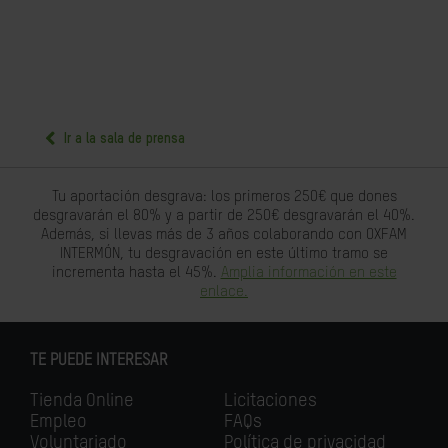
Ir a la sala de prensa
Tu aportación desgrava: los primeros 250€ que dones
desgravarán el 80% y a partir de 250€ desgravarán el 40%.
Además, si llevas más de 3 años colaborando con OXFAM
INTERMÓN, tu desgravación en este último tramo se
incrementa hasta el 45%.
Amplia información en este
enlace.
TE PUEDE INTERESAR
Tienda Online
Licitaciones
Empleo
FAQs
Voluntariado
Política de privacidad