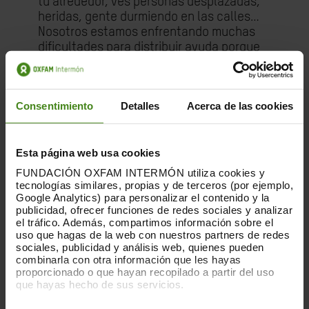
tu alrededor, ves personas desplazadas,
heridas, gente durmiendo en las calles…
Nosotros estamos enfrentando muchas
dificultades para distribuir ayuda porque
no hay un lugar seguro en Gaza. Cada
zona puede ser peligrosa, todos y cada
uno de los lugares pueden ser
Consentimiento
Detalles
Acerca de las cookies
bombardeados en cualquier momento”.
Prácticamente ya no llega ayuda a Gaza.
Esta página web usa cookies
Cualquier cantidad que Israel pueda
permitir que entre es insuficiente y no
FUNDACIÓN OXFAM INTERMÓN utiliza cookies y
puede distribuirse de manera segura entre
tecnologías similares, propias y de terceros (por ejemplo,
Google Analytics) para personalizar el contenido y la
las personas que se ven constantemente
publicidad, ofrecer funciones de redes sociales y analizar
obligadas a huir
para salvar sus vidas.
el tráfico. Además, compartimos información sobre el
“Este tipo de caos sistémico y militarizado
uso que hagas de la web con nuestros partners de redes
ha abrumado al sistema humanitario
sociales, publicidad y análisis web, quienes pueden
internacional.
A nuestros gobiernos no les
combinarla con otra información que les hayas
proporcionado o que hayan recopilado a partir del uso
queda ni siquiera la habitual cortina de
que hayas hecho de sus servicios.
humo del humanitarismo
para esconderse
mientras Israel lleva a cabo su campaña
Puedes obtener más información y modificar tus