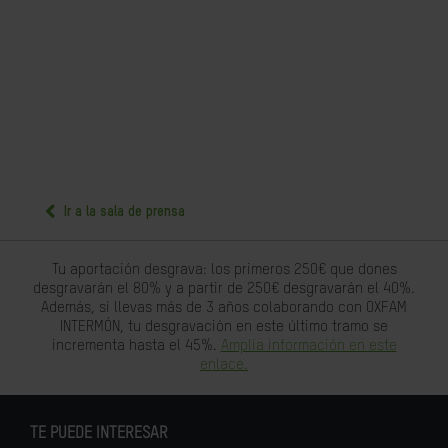
Ir a la sala de prensa
Tu aportación desgrava: los primeros 250€ que dones
desgravarán el 80% y a partir de 250€ desgravarán el 40%.
Además, si llevas más de 3 años colaborando con OXFAM
INTERMÓN, tu desgravación en este último tramo se
incrementa hasta el 45%.
Amplia información en este
enlace.
TE PUEDE INTERESAR