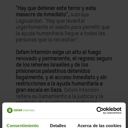
“Hay que detener este terror y esta
masacre de inmediato”,
subraya
Lagouardat. “Hay que levantar
urgentemente el asedio para permitir que
la ayuda humanitaria llegue a todas las
personas que la necesitan”.
Oxfam Intermón exige un alto el fuego
renovado y permanente, el regreso seguro
de los rehenes israelíes y de los
prisioneros palestinos detenidos
ilegalmente, y el acceso inmediato y sin
restricciones a la ayuda humanitaria a
gran escala en Gaza
. Oxfam Intermón
reitera su llamamiento a la justicia y la
rendición de cuentas para todos los
afectados. Los estados deben dejar de
vender armas a Israel, para evitar ser
cómplices de los crímenes de guerra y de
Consentimiento
Detalles
Acerca de las cookies
lesa humanidad cometidos.