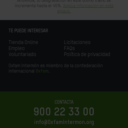
INTERMÓN, tu desgravación en este último tramo se
incrementa hasta el 45%.
Amplia información en este
enlace.
TE PUEDE INTERESAR
Tienda Online
Licitaciones
Empleo
FAQs
Voluntariado
Política de privacidad
Oxfam Intermón es miembro de la confederación
internacional
Oxfam
.
CONTACTA
900 22 33 00
info@OxfamIntermon.org