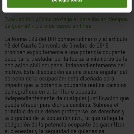
deseen reubicarse.
Evacuación | ¿Cómo protege el derecho en tiempos
de guerra? - Libro de casos en línea
La Norma 129 del DIH consuetudinario y el artículo
49 del Cuarto Convenio de Ginebra de 1949
prohíben explícitamente a una potencia ocupante
deportar o trasladar por la fuerza a miembros de la
población civil ocupada, independientemente del
motivo. Esta disposición es una piedra angular del
derecho de la ocupación; está diseñada para
impedir que la potencia ocupante realice cambios
demográficos en el territorio ocupado,
independientemente de cualquier justificación que
pueda ofrecer para dichos cambios. Subraya el
principio de que deben protegerse los derechos y
la dignidad de la población civil, lo que refleja la
obligación de la potencia ocupante de garantizar
el bienestar y la seguridad de quienes se