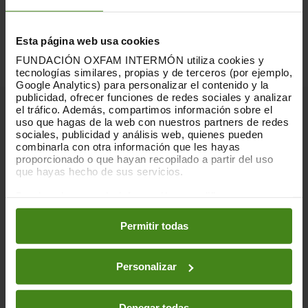
Esta página web usa cookies
FUNDACIÓN OXFAM INTERMÓN utiliza cookies y
tecnologías similares, propias y de terceros (por ejemplo,
Google Analytics) para personalizar el contenido y la
publicidad, ofrecer funciones de redes sociales y analizar
el tráfico. Además, compartimos información sobre el
Notas para la edición:
uso que hagas de la web con nuestros partners de redes
sociales, publicidad y análisis web, quienes pueden
combinarla con otra información que les hayas
Israel ha emitido numerosas órdenes y directivas
proporcionado o que hayan recopilado a partir del uso
para que las personas se trasladen a las zonas que
que hayas hecho de sus servicios.
ha declarado "refugios conocidos". Sin embargo,
Puedes obtener más información y modificar tus
estas carecen de las instalaciones necesarias
preferencias accediendo a nuestra
o
Política de Cookies
estipuladas en el derecho internacional
en los botones facilitados a continuación:
Permitir todas
humanitario (DIH), que incluyen la provisión de
alojamiento adecuado, higiene, salud, seguridad y
nutrición, así como el compromiso de mantener
Personalizar
unidas a las familias. Las disposiciones del DIH
sobre la protección de los civiles también
garantizan la seguridad de quienes no puedan o no
Denegar todas