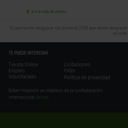
Ir a la sala de prensa
Tu aportación desgrava: los primeros 250€ que dones desgravar
en este
TE PUEDE INTERESAR
Tienda Online
Licitaciones
Empleo
FAQs
Voluntariado
Política de privacidad
Oxfam Intermón es miembro de la confederación
internacional
Oxfam
.