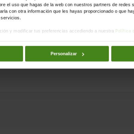
e el uso que hagas de la web con nuestros partners de redes soc
 el Servicio Jesuita a los Refugiados. Desde 2015 ha sid
la con otra información que les hayas proporcionado o que haya
embro del Patronato de Oxfam Intermón
.
servicios.
ión y modificar tus preferencias accediendo a nuestra
Política
bajo y la huella profunda que deja en la organización. 
Personalizar
cia
.