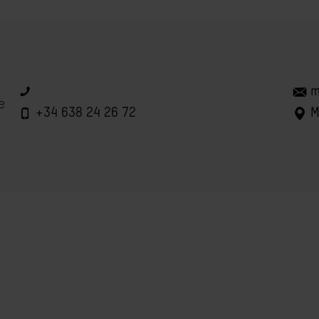
m
e
+34 638 24 26 72
M