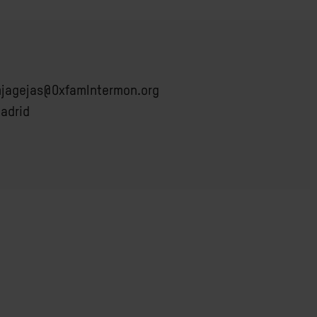
jagejas@OxfamIntermon.org
adrid