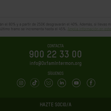
án el 80% y a partir de 250€ desgravarán el 40%. Además, si llevas
 último tramo se incrementa hasta el 45%.
Amplia información en este
CONTACTA
900 22 33 00
info@OxfamIntermon.org
SÍGUENOS
HAZTE SOCIO/A
LA IGUALDAD ES EL FUTURO