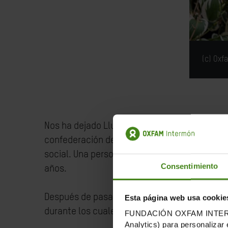
(c) Oxf
Nos ha dejado Lluís Magriñá,
fundador y direc
confederación de Oxfam. Nos deja una person
social. Una persona tenaz, optimista, con gr
Consentimiento
años.
Después de pasar cinco años en Chad durante
Esta página web usa cookie
durante los cuales la organización creció, se
FUNDACIÓN OXFAM INTERMÓN u
Analytics) para personalizar 