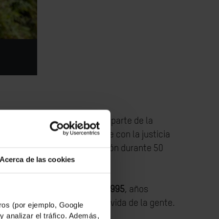
rganización entrara a formar parte de la
 compromiso inquebrantable con la justicia
nculada a nuestra organización durante 50
Acerca de las cookies
 Intermón liderándolo hasta 1995
, años
rar cambios tangibles en la vida de la gente.
os (por ejemplo, Google
y analizar el tráfico. Además,