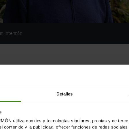
am Intermón
tor durante 15 años de Intermón
, antes de que nuestra o
a generosa, de enorme bondad, calidad humana y con un
an capacidad de escucha, creatividad y que ha estado vi
Detalles
 los años más duros del conflicto en los 70,
Lluís fundó
s
 profesionalizó y ganó en capacidad de impacto y de gene
tiliza cookies y tecnologías similares, propias y de tercer
el contenido y la publicidad, ofrecer funciones de redes sociales 