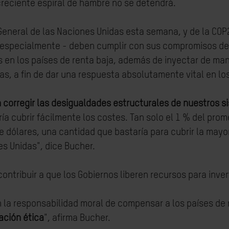
reciente espiral de hambre no se detendrá.
General de las Naciones Unidas esta semana, y de la COP2
- especialmente - deben cumplir con sus compromisos de
 en los países de renta baja, además de inyectar de ma
das, a fin de dar una respuesta absolutamente vital en l
n corregir las desigualdades estructurales de nuestros s
a cubrir fácilmente los costes. Tan solo el 1 % del pro
 dólares, una cantidad que bastaría para cubrir la mayor
es Unidas", dice Bucher.
ntribuir a que los Gobiernos liberen recursos para invert
 la responsabilidad moral de compensar a los países de
ación ética
", afirma Bucher.