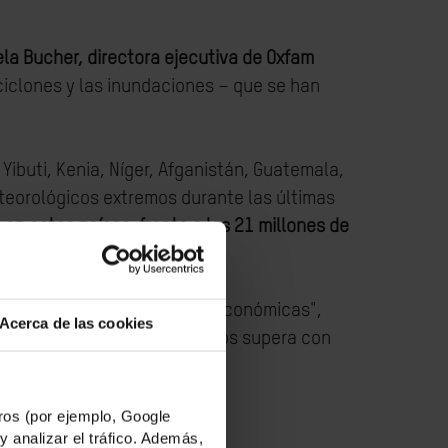
ela Bucher, directora ejecutiva de Oxfam
iclones y las inundaciones – que se han
 Yibuti, Kenia, Níger, Afganistán, Guatemala,
eorológicos extremos durante las últimas
en estos países, frente a los 21 millones de
 la desigualdad y las crisis económicas",
Acerca de las cookies
a oleada de desastres climáticos supera con
ción de hambre extrema".
os (por ejemplo, Google
y analizar el tráfico. Además,