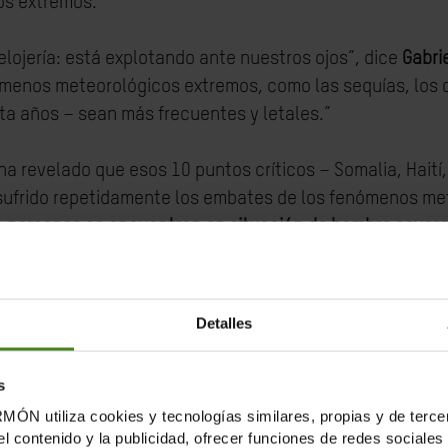
os extremos.
elojería: está explotando ante nuestros ojos”, dice
Gabri
ómenos meteorológicos extremos, como las sequías, los c
nta años – sean más frecuentes y letales.”
ha revelado que esos 10 puntos críticos – Somalia, Haití,
sufrido repetidamente los embates de los fenómenos met
e personas se encuentran en situación de hambre severa 
n al borde de la hambruna.
o golpeadas por los continuos conflictos, el aumento de
Detalles
 climáticas se está convirtiendo en el golpe de gracia. L
para hacerles frente, sumiéndolas aún más en una situa
s
tiliza cookies y tecnologías similares, propias y de tercer
:
el contenido y la publicidad, ofrecer funciones de redes sociales 