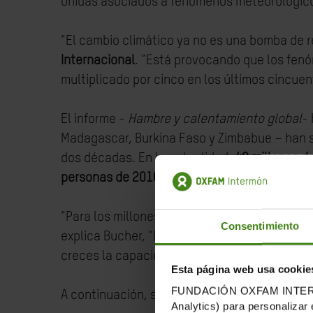
Unidas asociados a fenómenos meteorológic
"El cambio climático ya no es una bomba de r
Internacional
. “Está provocando que los fen
multiplicado por cinco en los últimos cincue
El informe -
Hambre y calentamiento global
- 
Madagascar, Burkina Faso y Zimbabue – han 
dos décadas. En la actualidad,
48 millones d
personas de 2016. De ellas, 18 millones está
"Para los millones de personas que ya han sid
Consentimiento
explica Bucher, "la recurrencia de las crisis
creces la capacidad de las personas pobres 
Esta página web usa cookie
FUNDACIÓN OXFAM INTERMÓN u
A continuación, se resumen algunos ejemplos
Analytics) para personalizar 