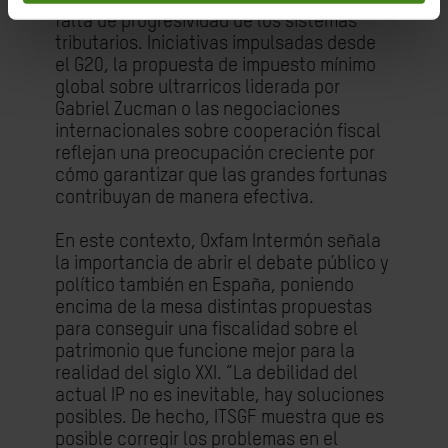
falta de progresividad de los sistemas
tributarios.
Iniciativas impulsadas desde
el G20, la propuesta de impuesto mínimo
global sobre ultrarricos liderada por
Gabriel Zucman o las negociaciones
internacionales sobre cooperación fiscal
reflejan una preocupación creciente por
cómo garantizar que las grandes fortunas
contribuyan de manera efectiva.
En este contexto, Oxfam Intermón señala
la importancia de abrir el debate público y
político también en España, poniendo
encima de la mesa distintas propuestas
para conseguir una fiscalidad sobre el
patrimonio que funcione mejor para la
realidad del siglo XXI. “La debilidad del
actual IP no es inevitable, hay soluciones
posibles. De hecho, ITSGF muestra que es
posible corregir los problemas en el