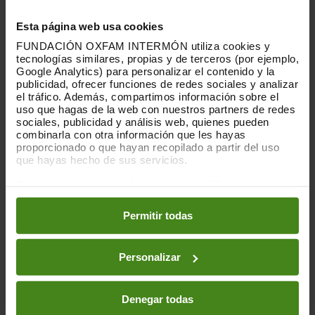
sitúan en torno a los 2.100 millones de
euros y benefician principalmente a los
Esta página web usa cookies
grandes patrimonios con mayor capacidad
FUNDACIÓN OXFAM INTERMÓN utiliza cookies y
para reorganizar sus rentas y estructuras
tecnologías similares, propias y de terceros (por ejemplo,
financieras. Hasta la entrada en vigor del
Google Analytics) para personalizar el contenido y la
impuesto temporal sobre las grandes
publicidad, ofrecer funciones de redes sociales y analizar
el tráfico. Además, compartimos información sobre el
fortunas, el
dumping
fiscal promovido por
uso que hagas de la web con nuestros partners de redes
algunas Comunidades Autónomas,
sociales, publicidad y análisis web, quienes pueden
aplicando sustanciales bonificaciones de
combinarla con otra información que les hayas
la cuota a pagar (de hasta el 100%),
proporcionado o que hayan recopilado a partir del uso
suponían otro importante agujero para la
que hayas hecho de sus servicios.
recaudación, especialmente beneficioso
Puedes obtener más información y modificar tus
para las grandes fortunas.
preferencias accediendo a nuestra
o
Política de Cookies
en los botones facilitados a continuación:
Permitir todas
Reformar el impuesto para recuperar
equidad y capacidad recaudatoria
Personalizar
El documento se publica en un momento
de fuerte debate a nivel global y en países
sobre la fiscalidad de las grandes
Denegar todas
fortunas y la creciente evidencia sobre la