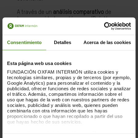
A través de un
análisis comparativo
de
tres comunidades autónomas (País Vasco,
Cataluña y Madrid), el estudio muestra
que una estrategia adecuada de
combinación de esta prestación con otras
Consentimiento
Detalles
Acerca de las cookies
rentas mínimas de aplicación autonómica
puede mejorar sustancialmente su
alcance
, como ocurre en el País Vasco. En
Esta página web usa cookies
sentido opuesto, en comunidades como la
FUNDACIÓN OXFAM INTERMÓN utiliza cookies y
de Madrid se está produciendo una
tecnologías similares, propias y de terceros (por ejemplo,
sustitución prácticamente completa de la
Google Analytics) para personalizar el contenido y la
renta mínima por el Ingreso Mínimo Vital,
publicidad, ofrecer funciones de redes sociales y analizar
sin que esos recursos se reorienten a
el tráfico. Además, compartimos información sobre el
uso que hagas de la web con nuestros partners de redes
otras prestaciones similares. En un punto
sociales, publicidad y análisis web, quienes pueden
intermedio, en Cataluña las dos
combinarla con otra información que les hayas
prestaciones se complementan y
proporcionado o que hayan recopilado a partir del uso
alcanzan así a más personas.
que hayas hecho de sus servicios.
Puedes obtener más información y modificar tus
Como conclusión del análisis, Oxfam