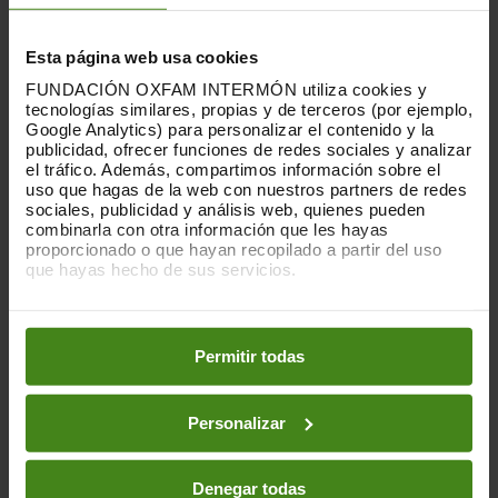
autoridades iraquíes, la comunidad
internacional debe apoyar proyectos que
Esta página web usa cookies
reduzcan la pobreza en Mosul y en todo
FUNDACIÓN OXFAM INTERMÓN utiliza cookies y
Irak.
Las comunidades deben ser
tecnologías similares, propias y de terceros (por ejemplo,
consultadas en el proceso de
Google Analytics) para personalizar el contenido y la
reconstrucción para garantizar que las
publicidad, ofrecer funciones de redes sociales y analizar
familias más pobres y vulnerables se
el tráfico. Además, compartimos información sobre el
uso que hagas de la web con nuestros partners de redes
beneficien
".
sociales, publicidad y análisis web, quienes pueden
combinarla con otra información que les hayas
Oxfam ha estado trabajando en Mosul
proporcionado o que hayan recopilado a partir del uso
desde que ISIS perdió el control de las
que hayas hecho de sus servicios.
primeras zonas de la ciudad en 2016:
Puedes obtener más información y modificar tus
reparando tuberías de agua dañadas,
preferencias accediendo a nuestra
o
Política de Cookies
estaciones de bombeo y baños escolares,
en los botones facilitados a continuación:
Permitir todas
devolviendo el servicio de agua potable a
las personas que regresan a casa y
asegurando que los niños puedan volver a
Personalizar
escuelas limpias y seguras.
Denegar todas