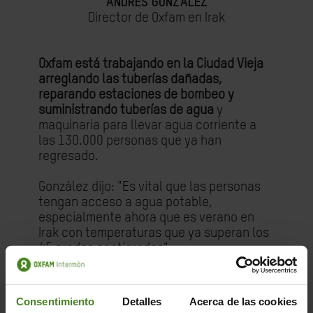
ANDRÉS GONZÁLEZ
Director de Oxfam en Irak
Oxfam está trabajando en la Ciudad Vieja
arreglando las tuberías dañadas,
reparando estaciones de bombeo y
suministrando tuberías de agua
y
maquinaria para llevar agua corriente a
las 130.000 personas que ya han
regresado.
González dijo: "Es vital que las personas
tengan acceso a agua potable,
especialmente ahora que es verano en
Irak con temperaturas que ya superan los
45 grados centígrados".
Abdulaziz Aljarba, director ejecutivo de la
Asociación para el Desarrollo Al Tahreer,
Consentimiento
Detalles
Acerca de las cookies
socia de Oxfam, explica: "Junto con las