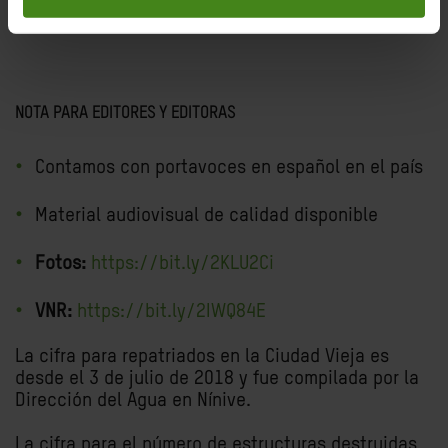
NOTA PARA EDITORES Y EDITORAS
Contamos con portavoces en español en el país
Material audiovisual de calidad disponible
Fotos:
https://bit.ly/2KLU2Ci
VNR:
https://bit.ly/2IWQ84E
La cifra para repatriados en la Ciudad Vieja es
desde el 3 de julio de 2018 y fue compilada por la
Dirección del Agua en Nínive.
La cifra para el número de estructuras destruidas