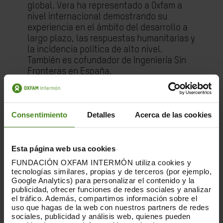
global. Vera ha representado a Oxfam a
nivel internacional demostrando su
experiencia en el ámbito del desarrollo a
largo plazo, las respuestas humanitarias y
la incidencia política de alto nivel.
También es cofundador de Ingeniería Sin
Fronteras en España.
El próximo 25 de octubre, Winnie Byanyima
se convertirá en la nueva directora
Consentimiento
Detalles
Acerca de las cookies
ejecutiva de ONUSIDA. Byanyima ha
felicitado a Vera por su nombramiento y
ha señalado que comenzará a trabajar
con él inmediatamente para garantizar
Esta página web usa cookies
una transición fluida. También ha
FUNDACIÓN OXFAM INTERMÓN utiliza cookies y
trasmitido al equipo de Oxfam que Vera
tecnologías similares, propias y de terceros (por ejemplo,
Google Analytics) para personalizar el contenido y la
aportará un excelente liderazgo durante
publicidad, ofrecer funciones de redes sociales y analizar
el período de interinidad, y ha
el tráfico. Además, compartimos información sobre el
aprovechado para dar las gracias al
uso que hagas de la web con nuestros partners de redes
equipo por acompañarla durante estos
sociales, publicidad y análisis web, quienes pueden