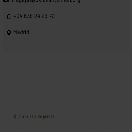
mjagejas@OxfamIntermon.org
+34 638 24 26 72
Madrid
Ir a la sala de prensa