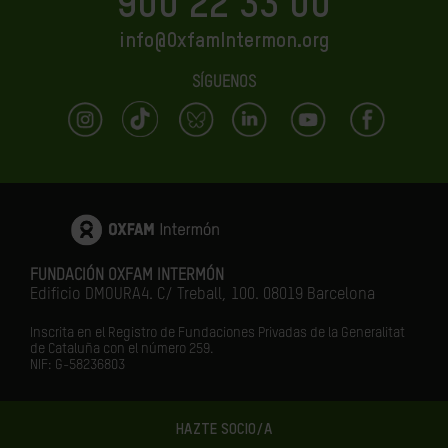
900 22 33 00
info@OxfamIntermon.org
SÍGUENOS
FUNDACIÓN OXFAM INTERMÓN
Edificio DMOURA4. C/ Treball, 100. 08019 Barcelona
Inscrita en el Registro de Fundaciones Privadas de la Generalitat
de Cataluña con el número 259.
NIF: G-58236803
HAZTE SOCIO/A
LA IGUALDAD ES EL FUTURO