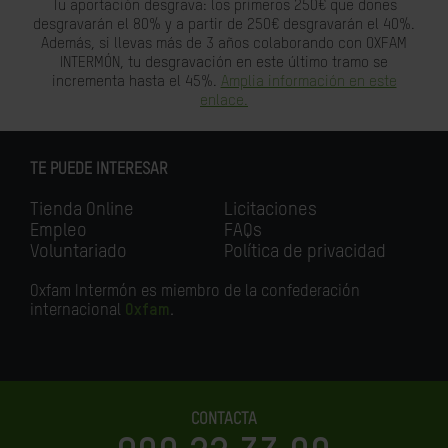
Tu aportación desgrava: los primeros 250€ que dones
desgravarán el 80% y a partir de 250€ desgravarán el 40%.
Además, si llevas más de 3 años colaborando con OXFAM
INTERMÓN, tu desgravación en este último tramo se
incrementa hasta el 45%.
Amplia información en este
enlace.
TE PUEDE INTERESAR
Tienda Online
Licitaciones
Empleo
FAQs
Voluntariado
Política de privacidad
Oxfam Intermón es miembro de la confederación
internacional
Oxfam
.
CONTACTA