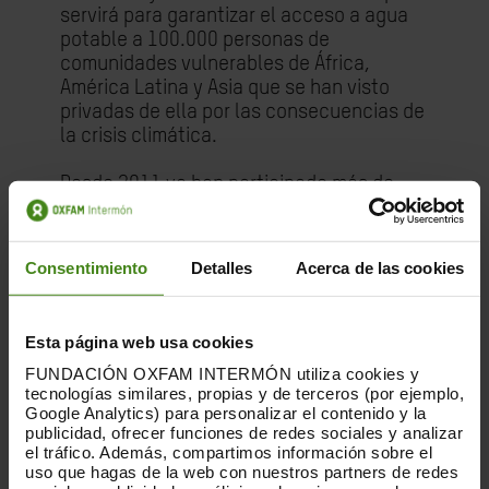
servirá para garantizar el acceso a agua
potable a 100.000 personas de
comunidades vulnerables de África,
América Latina y Asia que se han visto
privadas de ella por las consecuencias de
la crisis climática.
Desde 2011 ya han participado más de
30.000 personas y se han recaudado más
de 8 millones de euros con los que se ha
facilitado el acceso de agua potable a
Consentimiento
Detalles
Acerca de las cookies
más de un millón de personas. La
recaudación conseguida gracias al Oxfam
Intermón Trailwalker es fundamental para
Esta página web usa cookies
hacerle frente a las emergencias
FUNDACIÓN OXFAM INTERMÓN utiliza cookies y
humanitarias causadas por el cambio
tecnologías similares, propias y de terceros (por ejemplo,
climático como inundaciones o sequías.
Google Analytics) para personalizar el contenido y la
Durante el último año -ejercicio 2023-
publicidad, ofrecer funciones de redes sociales y analizar
2024-, la organización ha apoyado a 15,3
el tráfico. Además, compartimos información sobre el
millones de personas en 81 países junto a
uso que hagas de la web con nuestros partners de redes