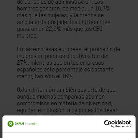
de consejos de administración. Los
hombres ganaron, de media, un 10,7%
más que las mujeres, y la brecha se
amplía en la cúspide: los CEO hombres
ganaron un 22,9% más que las CEO
mujeres.
En las empresas europeas, el promedio de
mujeres en puestos directivos fue del
27%, mientras que en las empresas
españolas este porcentaje es bastante
menor, tan sólo el 16%.
Oxfam Intermón también advierte de que,
aunque muchas compañías asumen
compromisos en materia de diversidad,
equidad e inclusión, muy pocas los llevan
a la práctica. Aunque el 79% de las
empresas analizadas cuenta con
objetivos en este ámbito, solo el 1% los
aplica de forma plena y efectiva en sus