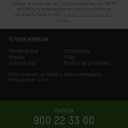
Además, si llevas más de 3 años colaborando con OXFAM
INTERMÓN, tu desgravación en este último tramo se
incrementa hasta el 45%.
Amplia información en este
enlace.
TE PUEDE INTERESAR
Tienda Online
Licitaciones
Empleo
FAQs
Voluntariado
Política de privacidad
Oxfam Intermón es miembro de la confederación
internacional
Oxfam
.
CONTACTA
900 22 33 00