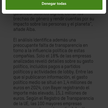
quieren formar parte de la solución, deben
Denegar todas
cambiar sus estructuras de poder,
garantizar salarios dignos, cerrar las
brechas de género y rendir cuentas por su
impacto sobre las personas y el planeta”,
añade Alba.
El análisis identifica además una
preocupante falta de transparencia en
torno a la influencia política de estas
compañías. Solo el 18% de las empresas
analizadas reveló detalles sobre su gasto
político, incluidos pagos a partidos
políticos y actividades de lobby. Entre las
que sí publicaron información, el gasto
político medio se situó en 1,4 millones de
euros en 2024, con Bayer registrando el
importe más elevado, 15,1 millones de
euros. Según el Registro de Transparencia
de la UE, las 100 mayores empresas