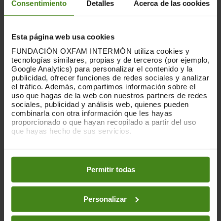
Consentimiento
Detalles
Acerca de las cookies
propias operaciones, y ninguna lo hace de
forma efectiva en sus cadenas de
suministro, según los criterios de la
Esta página web usa cookies
organización.
FUNDACIÓN OXFAM INTERMÓN utiliza cookies y
tecnologías similares, propias y de terceros (por ejemplo,
El 62% de empresas europeas cuentan
Google Analytics) para personalizar el contenido y la
con mecanismos de participación de los
publicidad, ofrecer funciones de redes sociales y analizar
trabajadores o bien en órganos de
el tráfico. Además, compartimos información sobre el
uso que hagas de la web con nuestros partners de redes
decisión o bien en propiedad de acciones.
sociales, publicidad y análisis web, quienes pueden
Sin embargo, ninguna de las empresas
combinarla con otra información que les hayas
españolas cuenta con este tipo de
proporcionado o que hayan recopilado a partir del uso
mecanismos, lo que hace que España sea
que hayas hecho de sus servicios.
uno de los países europeos con menor
Puedes obtener más información y modificar tus
democracia empresarial.
preferencias accediendo a nuestra
o
Política de Cookies
en los botones facilitados a continuación:
Permitir todas
“La desigualdad también se configura
dentro de las empresas: en quién ocupa
los órganos de decisión, quién tiene voz,
Personalizar
quién recibe la riqueza generada y quién
queda fuera. Si las grandes corporaciones