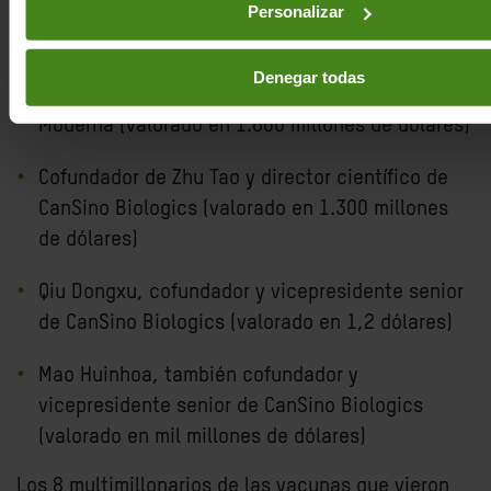
la vacuna Moderna (valorada en 1.800 millones
Personalizar
de dólares)
Denegar todas
Robert Langer: científico e inversor fundador de
Moderna (valorado en 1.600 millones de dólares)
Cofundador de Zhu Tao y director científico de
CanSino Biologics (valorado en 1.300 millones
de dólares)
Qiu Dongxu, cofundador y vicepresidente senior
de CanSino Biologics (valorado en 1,2 dólares)
Mao Huinhoa, también cofundador y
vicepresidente senior de CanSino Biologics
(valorado en mil millones de dólares)
Los 8 multimillonarios de las vacunas que vieron