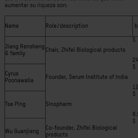
aumentar su riqueza son:
Name
Role/description
b
Jiang Rensheng
Chair, Zhifei Biological products
& family
24
Cyrus
Founder, Serum Institute of India
Poonawalla
12
Tse Ping
Sinopharm
8.
Co-founder, Zhifei Biological
Wu Guanjiang
products