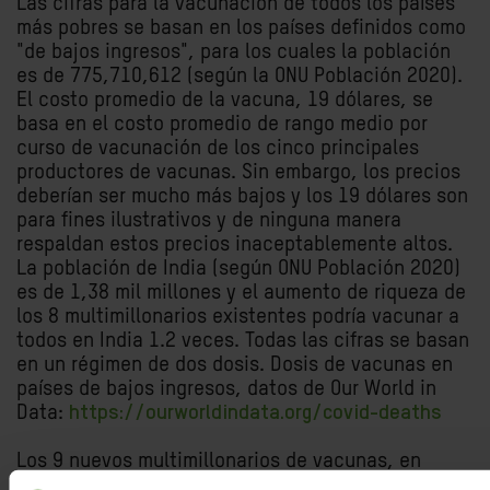
Las cifras para la vacunación de todos los países
más pobres se basan en los países definidos como
"de bajos ingresos", para los cuales la población
es de 775,710,612 (según la ONU Población 2020).
El costo promedio de la vacuna, 19 dólares, se
basa en el costo promedio de rango medio por
curso de vacunación de los cinco principales
productores de vacunas. Sin embargo, los precios
deberían ser mucho más bajos y los 19 dólares son
para fines ilustrativos y de ninguna manera
respaldan estos precios inaceptablemente altos.
La población de India (según ONU Población 2020)
es de 1,38 mil millones y el aumento de riqueza de
los 8 multimillonarios existentes podría vacunar a
todos en India 1.2 veces. Todas las cifras se basan
en un régimen de dos dosis. Dosis de vacunas en
países de bajos ingresos, datos de Our World in
Data:
https://ourworldindata.org/covid-deaths
Los 9 nuevos multimillonarios de vacunas, en
orden de su patrimonio neto son: