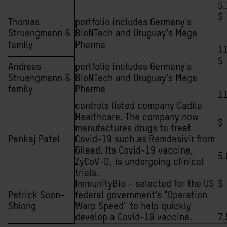
5.
Thomas
portfolio includes Germany's
Struengmann &
BioNTech and Uruguay's Mega
family
Pharma
11
Andreas
portfolio includes Germany's
Struengmann &
BioNTech and Uruguay's Mega
family
Pharma
11
controls listed company Cadila
Healthcare. The company now
manufactures drugs to treat
Pankaj Patel
Covid-19 such as Remdesivir from
Gilead. Its Covid-19 vaccine,
5.
ZyCoV-D, is undergoing clinical
trials.
ImmunityBio - selected for the US
Patrick Soon-
federal government's "Operation
Shiong
Warp Speed" to help quickly
develop a Covid-19 vaccine.
7.