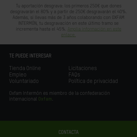
Tu aportación desgrava: los primeros 250€ que dones
desgravarán el 80% y a partir de 250€ desgravarán el 40%.
Además, si llevas más de 3 años colaborando con OXFAM
INTERMÓN, tu desgravación en este último tramo se
incrementa hasta el 45%.
Amplia información en este
enlace.
TE PUEDE INTERESAR
Tienda Online
Licitaciones
Empleo
FAQs
Voluntariado
Política de privacidad
Oxfam Intermón es miembro de la confederación
internacional
Oxfam
.
CONTACTA