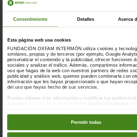
Stéphane Bancel, director ejecutivo de Moderna
Consentimiento
Detalles
Acerca d
(valorado en 4.300 millones de dólares)
Ugur Sahin, director ejecutivo y cofundador de
Esta página web usa cookies
BioNTech (valorado en 4.000 millones de
FUNDACIÓN OXFAM INTERMÓN utiliza cookies y tecnolog
dólares)
similares, propias y de terceros (por ejemplo, Google Analyti
personalizar el contenido y la publicidad, ofrecer funciones 
sociales y analizar el tráfico. Además, compartimos informac
Timothy Springer: inmunólogo e inversor
uso que hagas de la web con nuestros partners de redes soc
publicidad y análisis web, quienes pueden combinarla con ot
fundador de Moderna (valorado en 2.200
información que les hayas proporcionado o que hayan recopil
millones de dólares)
del uso que hayas hecho de sus servicios.
Puedes obtener más información y modificar tus preferenci
Noubar Afeyan - Presidente de Moderna (valor de
a nuestra
o en los botones facilitados a c
Política de Cookies
1.9 mil millones de dólares)
Permitir todas
Juan López-Belmonte: presidente de ROVI, una
empresa con un acuerdo para fabricar y envasar