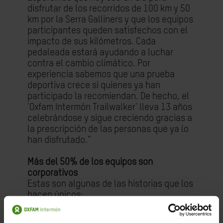
disfrutar de los recorridos de 100 km y 50
km por la Serra Galliners y que los equipos
participantes queden satisfechos con el
impacto de sus kilómetros. Cada
pedaleada estará ayudando a luchar
contra el cambio climático. Por
experiencia sabemos que una prueba
deportiva crece si quienes ya han
participado la recomiendan. De hecho, el
'Oxfam Intermón Trailwalker' lleva 13 años
celebrándose y sigue creciendo gracias a
la prescripción de las personas que ya lo
han disfrutado.”
Más del 50% de los equipos son
corporativos
Estas son algunas de las historias que los
hacen únicos:
La Fuga – Unica Bikes. Maria Ferré es una