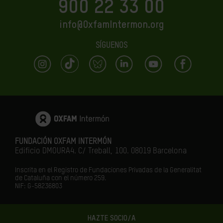
900 22 33 00
info@OxfamIntermon.org
SÍGUENOS
FUNDACIÓN OXFAM INTERMÓN
Edificio DMOURA4. C/ Treball, 100. 08019 Barcelona
Inscrita en el Registro de Fundaciones Privadas de la Generalitat
de Cataluña con el número 259.
NIF: G-58236803
HAZTE SOCIO/A
LA IGUALDAD ES EL FUTURO