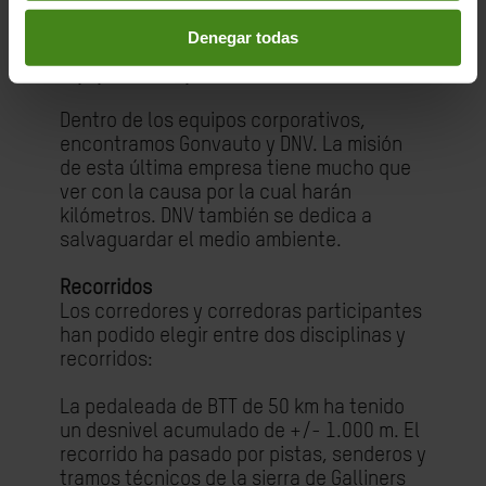
ofrecen el servicio de fotografía
profesional.
Denegar todas
Equipos de empresa
Dentro de los equipos corporativos,
encontramos Gonvauto y DNV. La misión
de esta última empresa tiene mucho que
ver con la causa por la cual harán
kilómetros. DNV también se dedica a
salvaguardar el medio ambiente.
Recorridos
Los corredores y corredoras participantes
han podido elegir entre dos disciplinas y
recorridos:
La pedaleada de BTT de 50 km ha tenido
un desnivel acumulado de +/- 1.000 m. El
recorrido ha pasado por pistas, senderos y
tramos técnicos de la sierra de Galliners