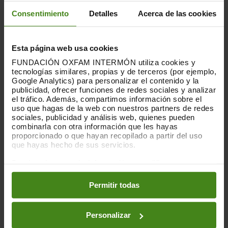
de las tres participantes del Team La
Consentimiento
Detalles
Acerca de las cookies
Fuga-Única. “Una de las cosas que más
nos animó a participar fue que el proyecto
está vinculado con las mujeres, que son
Esta página web usa cookies
normalmente las encargadas de ir a
buscar agua en estas zonas tan
FUNDACIÓN OXFAM INTERMÓN utiliza cookies y
tecnologías similares, propias y de terceros (por ejemplo,
vulnerables. Somos un equipo femenino y
Google Analytics) para personalizar el contenido y la
nos sentimos hermanadas con las
publicidad, ofrecer funciones de redes sociales y analizar
beneficiarias del proyecto”.
el tráfico. Además, compartimos información sobre el
uso que hagas de la web con nuestros partners de redes
Bicichichos: Ha sido el primer equipo en
sociales, publicidad y análisis web, quienes pueden
combinarla con otra información que les hayas
inscribirse y en realizar la recaudación de
proporcionado o que hayan recopilado a partir del uso
fondos. Equipo liderado por Salvador
que hayas hecho de sus servicios.
Martínez Sánchez, colaborador de Oxfam
Intermón y amigo de la UCSC.
Puedes obtener más información y modificar tus
preferencias accediendo a nuestra
o
Política de Cookies
en los botones facilitados a continuación:
Qu4tro bikes: Tienda de bicicletas Trek de
Permitir todas
Sant Cugat. Muy comprometidos con la
TransGalliners. Colaboran con la
Personalizar
participación de un equipo y, además,