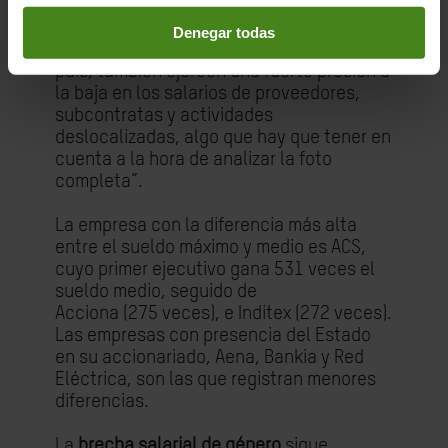
“Además”, apunta Alba, “hay que señalar
que, aunque las empresas del Ibex tienen
Denegar todas
sueldos mayores al promedio de nuestro
país, también ejercen una fuerte presión a
la baja en los salarios de proveedores,
subcontratas y actividades
deslocalizadas, algo que hay que tener en
cuenta a la hora de analizar la foto
completa”.
La empresa con la diferencia más alta
entre el sueldo máximo y medio es ACS,
cuyo primer ejecutivo gana 531 veces el
sueldo medio, seguido de
Acciona
(275
veces), e Inditex (272 veces).
Las empresas con presencia del Estado
en su accionariado, Aena, Bankia y Red
Eléctrica, son las que registran menores
diferencias.
La
brecha salarial de género
sigue