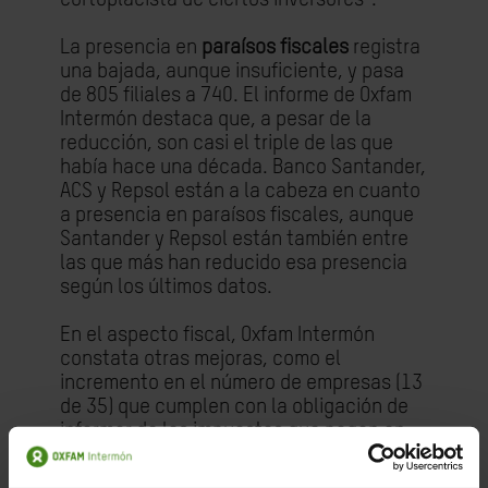
La presencia en
paraísos fiscales
registra
una bajada, aunque insuficiente, y pasa
de 805 filiales a 740. El informe de Oxfam
Intermón destaca que, a pesar de la
reducción,
son casi
el triple de las que
había hace una década. Banco Santander,
ACS y Repsol están a la cabeza en cuanto
a presencia en paraísos fiscales, aunque
Santander y Repsol están también entre
las que más han reducido esa presencia
según los últimos datos.
En el aspecto fiscal, Oxfam Intermón
constata otras mejoras, como el
incremento en el número de empresas (13
de 35) que cumplen con la obligación de
informar de los impuestos que pagan en
cada país. Eso sí, sólo 5 llegan a pagar
una proporción adecuada respecto al tipo