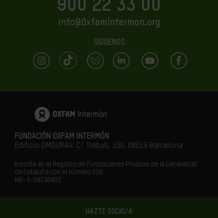
900 22 33 00
info@OxfamIntermon.org
SÍGUENOS
FUNDACIÓN OXFAM INTERMÓN
Edificio DMOURA4. C/ Treball, 100. 08019 Barcelona
Inscrita en el Registro de Fundaciones Privadas de la Generalitat
de Cataluña con el número 259.
NIF: G-58236803
HAZTE SOCIO/A
LA IGUALDAD ES EL FUTURO