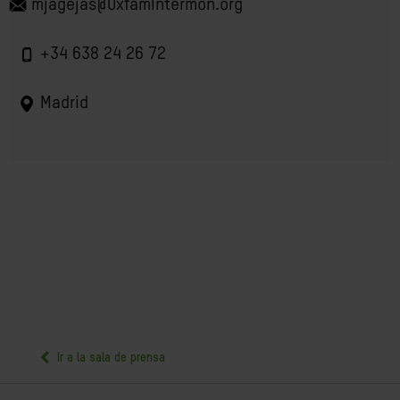
mjagejas@OxfamIntermon.org
+34 638 24 26 72
Madrid
Ir a la sala de prensa