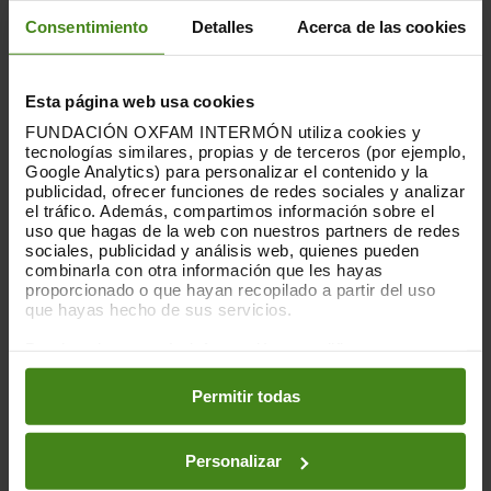
legal medio en esos países.
Consentimiento
Detalles
Acerca de las cookies
"En este momento”, dice Miguel Alba, “es
más necesario que nunca un compromiso
Esta página web usa cookies
fiscal responsable de las empresas,
FUNDACIÓN OXFAM INTERMÓN utiliza cookies y
esenciales para contribuir a financiar la
tecnologías similares, propias y de terceros (por ejemplo,
salud, la educación y la protección
Google Analytics) para personalizar el contenido y la
social”.
publicidad, ofrecer funciones de redes sociales y analizar
el tráfico. Además, compartimos información sobre el
uso que hagas de la web con nuestros partners de redes
En cuanto a la remuneración a
sociales, publicidad y análisis web, quienes pueden
trabajadoras y trabajadores, el informe
combinarla con otra información que les hayas
refleja una subida media del 6,3% en
proporcionado o que hayan recopilado a partir del uso
2019. Sin embargo, la
brecha salarial
con
que hayas hecho de sus servicios.
respecto a los altos ejecutivos se
Puedes obtener más información y modificar tus
mantiene prácticamente
preferencias accediendo a nuestra
o
Política de Cookies
inalterable
:
éstos últimos han ganado 121
en los botones facilitados a continuación:
Permitir todas
veces más que el sueldo medio de sus
empleados y empleadas, frente a 123 el
año anterior.
Personalizar