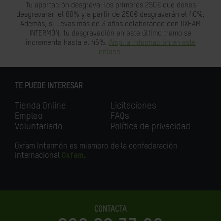
Tu aportación desgrava: los primeros 250€ que dones
desgravarán el 80% y a partir de 250€ desgravarán el 40%.
Además, si llevas más de 3 años colaborando con OXFAM
INTERMÓN, tu desgravación en este último tramo se
incrementa hasta el 45%.
Amplia información en este
enlace.
TE PUEDE INTERESAR
Tienda Online
Licitaciones
Empleo
FAQs
Voluntariado
Política de privacidad
Oxfam Intermón es miembro de la confederación
internacional
Oxfam
.
CONTACTA