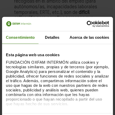
recogidas en el ámbito del empleo (para
autónomos/as, incapacidades laborales
temporales, ERTE, etc.), son de
difícil
aplicación para aquellas personas que
tengan dificultades en el
empadronamiento, en la titularidad de
contratos de alquiler de viviendas, que
Consentimiento
Detalles
Acerca de las cookies
carezcan de contratos laborales o altas
en la seguridad social de manera formal, o
que carezcan de seguros
sobre bienes,
Esta página web usa cookies
realidades todas ellas muy comunes entre
FUNDACIÓN OXFAM INTERMÓN utiliza cookies y
personas en situación de máxima
tecnologías similares, propias y de terceros (por ejemplo,
vulnerabilidad. Por ello,
solicitamos al
Google Analytics) para personalizar el contenido y la
Gobierno que tome en consideración
publicidad, ofrecer funciones de redes sociales y analizar
estas particularidades
a la hora de
el tráfico. Además, compartimos información sobre el
uso que hagas de la web con nuestros partners de redes
diseñar nuevas medidas y hacer efectivas
sociales, publicidad y análisis web, quienes pueden
las ya existentes.
combinarla con otra información que les hayas
proporcionado o que hayan recopilado a partir del uso
La experiencia nos dice que
estos
que hayas hecho de sus servicios.
colectivos suelen quedarse al margen de
Puedes obtener más información y modificar tus
las ayudas económicas oficiales
, como ya