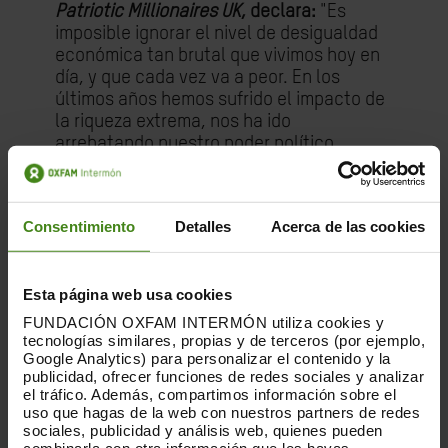
Patriotic Millionaires UK
, declara:
"Es
imposible ignorar el nivel de desigualdad
económica tan brutal que vivimos hoy en
día, y que cada vez va a peor. En los
últimos años hemos sufrido el impacto de
la riqueza extrema, nos ha ido
arrebatando nuestro poder político,
nuestra estabilidad económica y la
riqueza pública que como país
compartimos. Los superricos llevan
Consentimiento
Detalles
Acerca de las cookies
demasiado tiempo siendo los ganadores.
Ahora le tiene que tocar al resto.
Queremos recuperar nuestra seguridad,
Esta página web usa cookies
nuestras comunidades, la riqueza
compartida de nuestras sociedades. Y
FUNDACIÓN OXFAM INTERMÓN utiliza cookies y
tecnologías similares, propias y de terceros (por ejemplo,
queremos recuperar nuestras
Google Analytics) para personalizar el contenido y la
democracias. Es hora de que las personas
publicidad, ofrecer funciones de redes sociales y analizar
más ricas paguen más impuestos".
el tráfico. Además, compartimos información sobre el
uso que hagas de la web con nuestros partners de redes
Claire Trottier, filántropa, empresaria y
sociales, publicidad y análisis web, quienes pueden