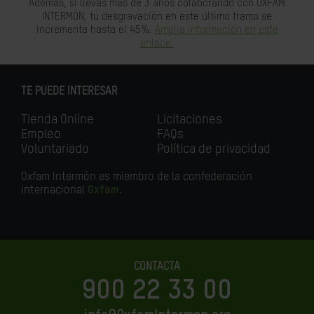
Además, si llevas más de 3 años colaborando con OXFAM
INTERMÓN, tu desgravación en este último tramo se
incrementa hasta el 45%.
Amplia información en este
enlace.
TE PUEDE INTERESAR
Tienda Online
Licitaciones
Empleo
FAQs
Voluntariado
Política de privacidad
Oxfam Intermón es miembro de la confederación
internacional
Oxfam
.
CONTACTA
900 22 33 00