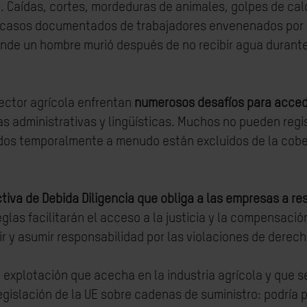
 Caídas, cortes, mordeduras de animales, golpes de calo
 casos documentados de trabajadores envenenados por el
nde un hombre murió después de no recibir agua durante 
ector agrícola enfrentan
numerosos desafíos para accede
s administrativas y lingüísticas. Muchos no pueden regis
eados temporalmente a menudo están excluidos de la cober
ctiva de Debida Diligencia que obliga a las empresas a r
glas facilitarán el acceso a la justicia y la compensació
nir y asumir responsabilidad por las violaciones de dere
 explotación que acecha en la industria agrícola y que s
islación de la UE sobre cadenas de suministro: podría pon