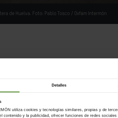
era de Huelva. Foto: Pablo Tosco / Oxfam Intermón
 explotación sistemática y generalizada de trabajadoras 
nstituto Universitario de Estudios sobre Migraciones (IUE
sibles y explotados”.
Detalles
cosechando frutas y verduras en Europa. Según las últi
alidad podrían ser muchos más. El informe subraya una
vi
s
 laboral y de derechos humanos
de la Unión Europea en lo
tiliza cookies y tecnologías similares, propias y de tercer
el contenido y la publicidad, ofrecer funciones de redes sociales 