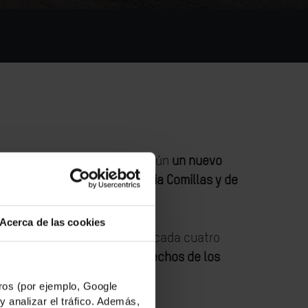
y trabajadores migrantes, según
un nuevo
M) de la Universidad Pontificia Comillas y de
Acerca de las cookies
mas estadísticas, son una de cada cuatro
olación sistémica de los derechos de los
s nueve países estudiados.
os (por ejemplo, Google
y analizar el tráfico. Además,