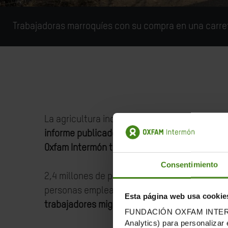
Trabajadoras marroquíes con su compra en una carret
La agricultura industrial europea provoca la
informe publicado hoy por investigadores del I
Oxfam Intermón titulado “Esenciales pero invi
Consentimiento
2,4 millones de personas migrantes trabajan 
personas empleadas en el sector, pero en re
Esta página web usa cookie
trabajadores migrantes según la legislación
FUNDACIÓN OXFAM INTERMÓN u
Analytics) para personalizar 