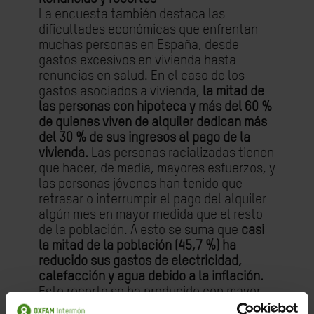
La encuesta también destaca las
dificultades económicas que enfrentan
muchas personas en España, desde
gastos excesivos en vivienda hasta
renuncias en salud. En el caso de los
gastos asociados a vivienda,
la mitad de
las personas con hipoteca y más del 60 %
de quienes viven de alquiler dedican más
del 30 % de sus ingresos al pago de la
vivienda.
Las personas racializadas tienen
que hacer, de media, mayores esfuerzos, y
las personas jóvenes han tenido que
retrasar o interrumpir el pago del alquiler
algún mes en mayor medida que el resto
de la población. A esto se suma que
casi
la mitad de la población (45,7 %) ha
reducido sus gastos de electricidad,
calefacción y agua debido a la inflación.
Este recorte se ha producido con mayor
intensidad en el caso de las mujeres y,