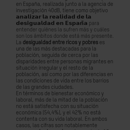
en España, realizada junto a la agencia de
investigación 40dB, tiene como objetivo
𝗮𝗻𝗮𝗹𝗶𝘇𝗮𝗿
𝗹𝗮
𝗿𝗲𝗮𝗹𝗶𝗱𝗮𝗱
𝗱𝗲
𝗹𝗮
𝗱𝗲𝘀𝗶𝗴𝘂𝗮𝗹𝗱𝗮𝗱
𝗲𝗻
𝗘𝘀𝗽𝗮𝗻
𝗮
para
entender quiénes la sufren más y cuáles
son los ámbitos donde está más presente.
La
desigualdad entre ricos y pobres
es
una de las más destacadas para la
población, seguida de cerca por las
disparidades entre personas migrantes en
situación irregular y el resto de la
población, así como por las diferencias en
las condiciones de vida entre los barrios
de las grandes ciudades.
En términos de bienestar económico y
laboral, más de la mitad de la población
no está satisfecha con su situación
económica (54,4%), y el 42% no está
contenta con su vida laboral. En ambos
casos, las cifras son notablemente