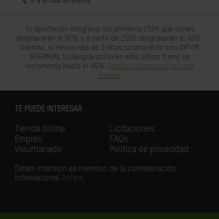
Ir a la sala de prensa
Tu aportación desgrava: los primeros 250€ que dones
desgravarán el 80% y a partir de 250€ desgravarán el 40%.
Además, si llevas más de 3 años colaborando con OXFAM
INTERMÓN, tu desgravación en este último tramo se
incrementa hasta el 45%.
Amplia información en este
enlace.
TE PUEDE INTERESAR
Tienda Online
Licitaciones
Empleo
FAQs
Voluntariado
Política de privacidad
Oxfam Intermón es miembro de la confederación
internacional
Oxfam
.