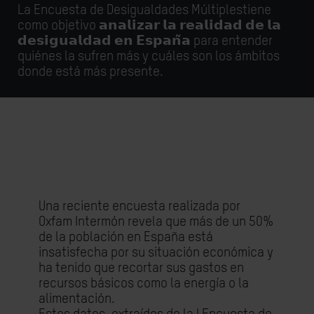
La Encuesta de Desigualdades Múltiplestiene
como objetivo 𝗮𝗻𝗮𝗹𝗶𝘇𝗮𝗿 𝗹𝗮 𝗿𝗲𝗮𝗹𝗶𝗱𝗮𝗱 𝗱𝗲 𝗹𝗮
𝗱𝗲𝘀𝗶𝗴𝘂𝗮𝗹𝗱𝗮𝗱 𝗲𝗻 𝗘𝘀𝗽𝗮𝗻̃𝗮 para entender
quiénes la sufren más y cuáles son los ámbitos
donde está más presente.
Una reciente encuesta realizada por
Oxfam Intermón revela que más de un 50%
de la población en España está
insatisfecha por su situación económica y
ha tenido que recortar sus gastos en
recursos básicos como la energía o la
alimentación.