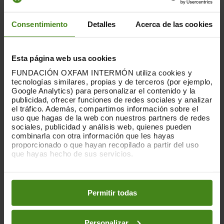
especialmente, de las personas
racializadas.
Consentimiento
Detalles
Acerca de las cookies
Además, en el último año, más del 40 % de
la población ha renunciado a algún gasto
en salud por no poder permitírselo
Esta página web usa cookies
(dentista,
gafas y/o audífonos, no acudir a
fisioterapia o rehabilitación y no recibir
FUNDACIÓN OXFAM INTERMÓN utiliza cookies y
tecnologías similares, propias y de terceros (por ejemplo,
tratamiento psicológico).
Entre las
Google Analytics) para personalizar el contenido y la
personas que no llegan a fin de mes, la
publicidad, ofrecer funciones de redes sociales y analizar
cifra roza el 70 %.
De media, las mujeres
el tráfico. Además, compartimos información sobre el
han afrontado mayores recortes, y las
uso que hagas de la web con nuestros partners de redes
sociales, publicidad y análisis web, quienes pueden
cifras aumentan aún más en el caso de
combinarla con otra información que les hayas
las personas racializadas y aquellas con
proporcionado o que hayan recopilado a partir del uso
menor nivel socioeconómico.
que hayas hecho de sus servicios.
El año pasado,
m
ás de la mitad de la
población tuvo que hacer recortes
Puedes obtener más información y modificar tus
preferencias accediendo a nuestra
o
Política de Cookies
significativos en la cesta de la compra,
en los botones facilitados a continuación:
Permitir todas
ropa y calzado, y ocio.
Un 40 % asegura
que ha tenido que comprar menos carne o
pescado,
y que no puede irse de
Personalizar