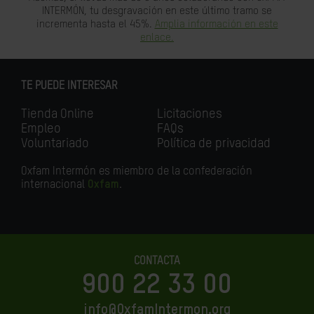
INTERMÓN, tu desgravación en este último tramo se
incrementa hasta el 45%.
Amplia información en este
enlace.
TE PUEDE INTERESAR
Tienda Online
Licitaciones
Empleo
FAQs
Voluntariado
Política de privacidad
Oxfam Intermón es miembro de la confederación
internacional
Oxfam
.
CONTACTA
900 22 33 00
info@OxfamIntermon.org