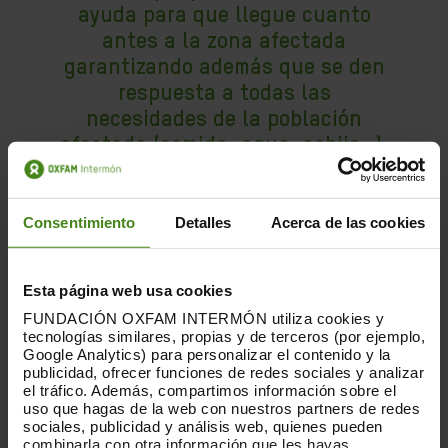
ayuda para que llegue cuanto
antes a la zona afectada
garantizando además que se den
respuesta a todas las
necesidades de la población
afectada (comida, agua, cobijo…).
Este es el principal objetivo del
Comité de Emergencia que hoy
damos a conocer”
Consentimiento
Detalles
Acerca de las cookies
SARA BARBEIRA
Esta página web usa cookies
C
oordinadora del Comité de Emergencia
FUNDACIÓN OXFAM INTERMÓN utiliza cookies y
tecnologías similares, propias y de terceros (por ejemplo,
Google Analytics) para personalizar el contenido y la
publicidad, ofrecer funciones de redes sociales y analizar
La presentación del
Comité de
el tráfico. Además, compartimos información sobre el
Emergencia
, celebrada hoy en el Impact
uso que hagas de la web con nuestros partners de redes
sociales, publicidad y análisis web, quienes pueden
Hub de Madrid, ha contado con la
combinarla con otra información que les hayas