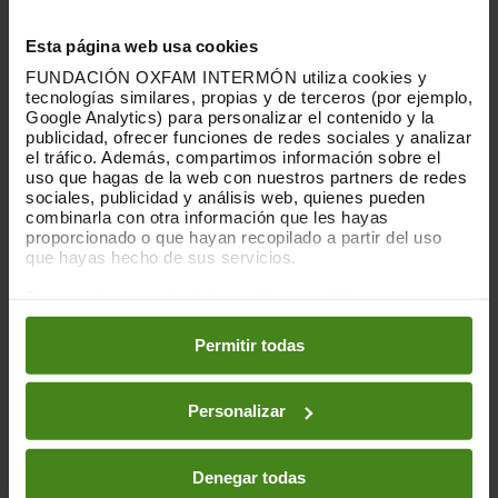
quedado corto, muy lejos de alcanzar su
Esta página web usa cookies
potencial y de lograr los impactos
esperados. El nuevo estándar para la
FUNDACIÓN OXFAM INTERMÓN utiliza cookies y
reasignación de derechos tributarios
tecnologías similares, propias y de terceros (por ejemplo,
Google Analytics) para personalizar el contenido y la
apenas generará recursos adicionales
publicidad, ofrecer funciones de redes sociales y analizar
para los países de renta baja, entorno al
el tráfico. Además, compartimos información sobre el
0,026 % de su PIB. La exclusión de los
uso que hagas de la web con nuestros partners de redes
servicios financieros del nuevo paquete
sociales, publicidad y análisis web, quienes pueden
combinarla con otra información que les hayas
de medidas de BEPS es sin duda el
proporcionado o que hayan recopilado a partir del uso
resultado de las presiones de los países
que hayas hecho de sus servicios.
con grandes industrias bancarias y
financieras. Para generar un contrapeso a
Puedes obtener más información y modificar tus
estas negociaciones, los países del Sur
preferencias accediendo a nuestra
o
Política de Cookies
en los botones facilitados a continuación:
global, liderados por el grupo africano,
Permitir todas
han logrado que se abra paso la
negociación de una Convención Marco en
Personalizar
la ONU sobre fiscalidad internacional. Este
avance histórico, junto con el liderazgo de
Brasil en el G20, son una señal de
Denegar todas
esperanza hacia la recuperación de una