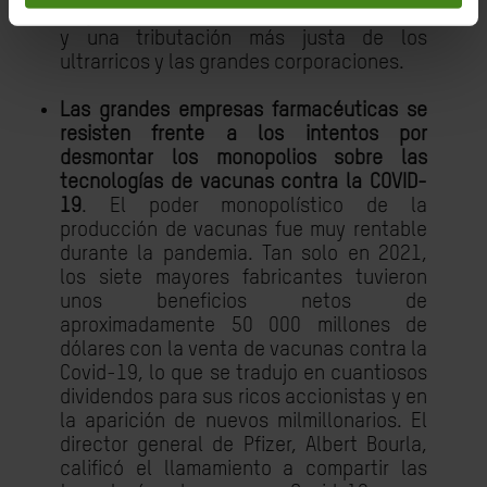
mayor equidad en el diseño internacional
y una tributación más justa de los
ultrarricos y las grandes corporaciones.
Las grandes empresas farmacéuticas se
resisten frente a los intentos por
desmontar los monopolios sobre las
tecnologías de vacunas contra la COVID-
19
. El poder monopolístico de la
producción de vacunas fue muy rentable
durante la pandemia. Tan solo en 2021,
los siete mayores fabricantes tuvieron
unos beneficios netos de
aproximadamente 50 000 millones de
dólares con la venta de vacunas contra la
Covid-19, lo que se tradujo en cuantiosos
dividendos para sus ricos accionistas y en
la aparición de nuevos milmillonarios. El
director general de Pfizer, Albert Bourla,
calificó el llamamiento a compartir las