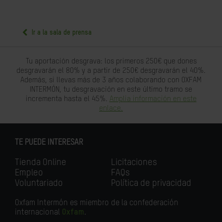
Ir a la sala de prensa
Tu aportación desgrava: los primeros 250€ que dones
desgravarán el 80% y a partir de 250€ desgravarán el 40%.
Además, si llevas más de 3 años colaborando con OXFAM
INTERMÓN, tu desgravación en este último tramo se
incrementa hasta el 45%.
Amplia información en este
enlace.
TE PUEDE INTERESAR
Tienda Online
Licitaciones
Empleo
FAQs
Voluntariado
Política de privacidad
Oxfam Intermón es miembro de la confederación
internacional
Oxfam
.