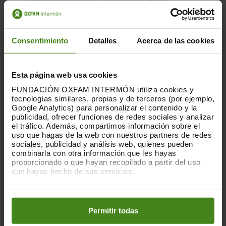
Bajo este marco, estas entidades han
organizado una jornada de diálogo en
Consentimiento
Detalles
Acerca de las cookies
el Congreso de los Diputados este
jueves a las 16.30 horas en la sala
Ernest Lluch, en la que participarán el
Esta página web usa cookies
Relator Especial de las Naciones
Unidas sobre los derechos humanos
FUNDACIÓN OXFAM INTERMÓN utiliza cookies y
tecnologías similares, propias y de terceros (por ejemplo,
de las personas migrantes, Felipe
Google Analytics) para personalizar el contenido y la
González, el Consejo Europeo sobre
publicidad, ofrecer funciones de redes sociales y analizar
Refugiados y Exiliados (
) y la
ECRE
el tráfico. Además, compartimos información sobre el
Agencia de los Derechos
uso que hagas de la web con nuestros partners de redes
Fundamentales de la Unión Europea
sociales, publicidad y análisis web, quienes pueden
combinarla con otra información que les hayas
(
), además de representantes de
FRA
proporcionado o que hayan recopilado a partir del uso
los grupos parlamentarios y las
que hayas hecho de sus servicios.
entidades promotoras.
Puedes obtener más información y modificar tus
preferencias accediendo a nuestra
o
Política de Cookies
El objetivo de la jornada es impulsar un
en los botones facilitados a continuación:
Permitir todas
papel activo del Parlamento español
en el seguimiento de las