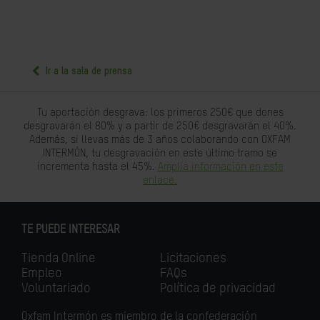
Ir a la sala de prensa
Tu aportación desgrava: los primeros 250€ que dones
desgravarán el 80% y a partir de 250€ desgravarán el 40%.
Además, si llevas más de 3 años colaborando con OXFAM
INTERMÓN, tu desgravación en este último tramo se
incrementa hasta el 45%.
Amplia información en este
enlace.
TE PUEDE INTERESAR
Tienda Online
Licitaciones
Empleo
FAQs
Voluntariado
Política de privacidad
Oxfam Intermón es miembro de la confederación