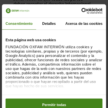
deben respetar el derecho internacional
humanitario
y rendir cuentas cuando se
trate de posibles violaciones.
Consentimiento
Detalles
Acerca de las cookies
La propagación de las hostilidades en el
Líbano ha infligido
inmensos daños a la
infraestructura civil y ha provocado una
Esta página web usa cookies
trágica pérdida de vidas
. Esta escalada
regional más amplia subraya para Oxfam
FUNDACIÓN OXFAM INTERMÓN utiliza cookies y
tecnologías similares, propias y de terceros (por ejemplo,
Intermón la necesidad urgente de un alto
Google Analytics) para personalizar el contenido y la
el fuego inmediato y permanente en Gaza.
publicidad, ofrecer funciones de redes sociales y analizar
El Líbano y la región, dice la ONG, no
el tráfico. Además, compartimos información sobre el
pueden permitirse soportar el peso de
uso que hagas de la web con nuestros partners de redes
sociales, publicidad y análisis web, quienes pueden
esta crisis.
combinarla con otra información que les hayas
proporcionado o que hayan recopilado a partir del uso
que hayas hecho de sus servicios.
Puedes obtener más información y modificar tus
preferencias accediendo a nuestra
o
Política de Cookies
en los botones facilitados a continuación:
Permitir todas