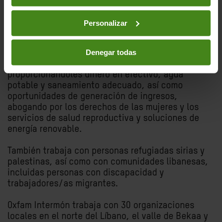
Notas para la edición:
Personalizar
Oxfam Intermón trabaja en el Líbano desde 1993,
Denegar todas
en asociación con organizaciones locales, para
apoyar a las personas desfavorecidas
proporcionándoles dinero en efectivo, agua
potable y saneamiento adecuado, así como
oportunidades de generación de ingresos,
abogando por los derechos de las mujeres y los
servicios de salud reproductiva y soluciones de
energía renovable.
También trabaja con personas refugiadas sirias y
palestinas, así como con comunidades libanesas,
incluidas personas con discapacidad y
trabajadores/as migrantes.
Oxfam Intermón trabaja con 30 organizaciones
locales en el norte del Líbano, el valle de Bekaa y