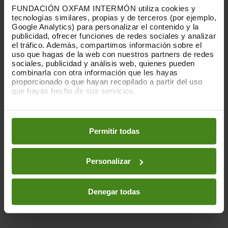
beneficios por encima del 10%. Con estos
FUNDACIÓN OXFAM INTERMÓN utiliza cookies y
criterios, y salvo excepcionalidades,
tecnologías similares, propias y de terceros (por ejemplo,
Google Analytics) para personalizar el contenido y la
incluso empresas como Amazon podrían
publicidad, ofrecer funciones de redes sociales y analizar
quedarse fuera."
el tráfico. Además, compartimos información sobre el
uso que hagas de la web con nuestros partners de redes
Son muchos los países que, como España,
sociales, publicidad y análisis web, quienes pueden
se encuentran ahora mismo considerando
combinarla con otra información que les hayas
proporcionado o que hayan recopilado a partir del uso
diferentes alternativas sobre cómo hacer
que hayas hecho de sus servicios.
frente a la factura económica de la crisis
provocada por la Covid-19. Sin embargo,
Puedes obtener más información y modificar tus
este acuerdo apenas da respuesta. Aún
preferencias accediendo a nuestra
o
Política de Cookies
queda lejos de la ambición necesaria para
en los botones facilitados a continuación:
Permitir todas
acabar con la era de los paraísos fiscales,
la competencia fiscal desleal y de permitir
Personalizar
una redistribución más equitativa de los
derechos tributarios entre países.”
Denegar todas