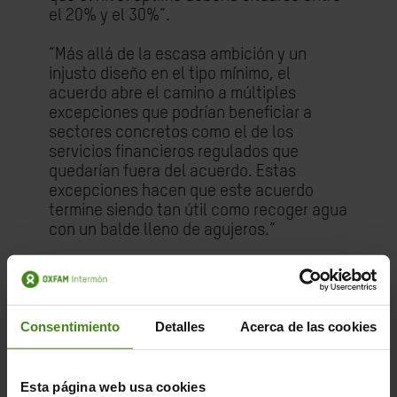
el 20% y el 30%”.
“Más allá de la escasa ambición y un
injusto diseño en el tipo mínimo, el
acuerdo abre el camino a múltiples
excepciones que podrían beneficiar a
sectores concretos como el de los
servicios financieros regulados que
quedarían fuera del acuerdo. Estas
excepciones hacen que este acuerdo
termine siendo tan útil como recoger agua
con un balde lleno de agujeros.”
“En cuanto a la generación y
redistribución de nuevos beneficios
globales, el acuerdo también es también
Consentimiento
Detalles
Acerca de las cookies
muy insuficiente y limitado. Apenas
afectará a una pequeña proporción de los
beneficios de las 100 empresas mayores
corporaciones, con márgenes de
Esta página web usa cookies