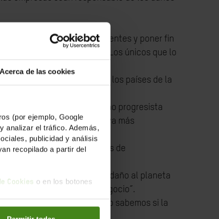
r con empresas más transparentes y poner fin
 terribles en todo el mundo. Los únicos que lo
Acerca de las cookies
amos. Ahora, después de que los países de la
. Esperábamos que un Gobierno progresista
os (por ejemplo, Google
s europeos hacia una Directiva más
y analizar el tráfico. Además,
iales, publicidad y análisis
resas eludir sus obligaciones de
n recopilado a partir del
de los derechos humanos y el daño al planeta
o en los botones
 de Cookies
es financieros limpien el negocio”.
esas hasta el punto de que no sabemos si la
Permitir todas