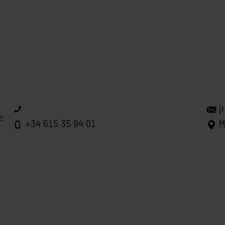
j
e
+34 615 35 94 01
M