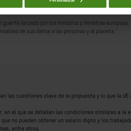
 climática, el mayor desafío de nuestro tiempo, sigue sien
l guante lanzado por los ministros y ministras europeas
onsables de sus daños a las personas y al planeta."
an las cuestiones clave de la propuesta y lo que la UE
r
, en el que se detallan las condiciones similares a la e
ia que no pueden obtener un salario digno y los trabaja
mas, entre otros.