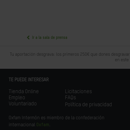
Ir a la sala de prensa
Tu aportación desgrava: los primeros 250€ que dones desgravar
en este
TE PUEDE INTERESAR
Tienda Online
Licitaciones
Empleo
FAQs
Voluntariado
Política de privacidad
Oxfam Intermón es miembro de la confederación
internacional
Oxfam
.