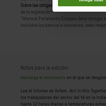
Sobre las obligaciones climáticas
: "La crisis
de la legislación".
"Ahora el Parlamento Europeo debe recoger e
incluidos los bancos e inversores, sean resp
Notas para la edición:
Descarga el documento
en el que se desglos
Lea el informe de Oxfam,
Not in this Togethe
los trabajadores del sector del té en la Ind
hasta 12 horas diarias a temperaturas extre