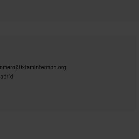
romero@OxfamIntermon.org
adrid