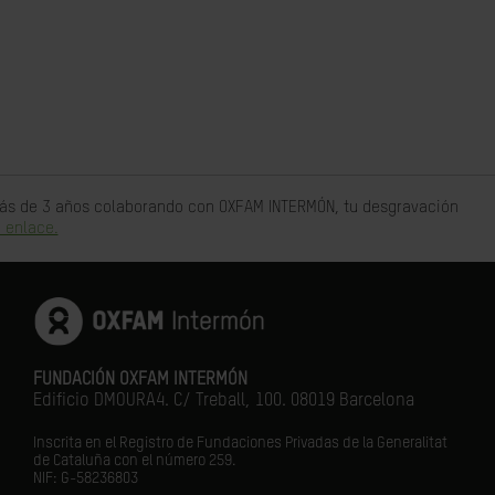
 más de 3 años colaborando con OXFAM INTERMÓN, tu desgravación
 enlace.
FUNDACIÓN OXFAM INTERMÓN
Edificio DMOURA4. C/ Treball, 100. 08019 Barcelona
Inscrita en el Registro de Fundaciones Privadas de la Generalitat
de Cataluña con el número 259.
NIF: G-58236803