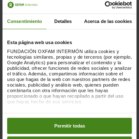
fiscal pertenece a un pequeño grupo de
empresas, Banco Santander, ACS,
Ferrovial, Arcelor Mittal y Repsol aglutinan
el 60% del total de subsidiarias en estas
Consentimiento
Detalles
Acerca de las cookies
jurisdicciones, y en cambio otras ocho
empresas no mantienen ninguna
presencia en esos territorios. (Aena,
Esta página web usa cookies
Bankia, Endesa, Indra, Inmobiliaria
FUNDACIÓN OXFAM INTERMÓN utiliza cookies y
Colonial, Pharmamar, Solaria y Merlin
tecnologías similares, propias y de terceros (por ejemplo,
Properties).
Google Analytics) para personalizar el contenido y la
publicidad, ofrecer funciones de redes sociales y analizar
el tráfico. Además, compartimos información sobre el
La contribución fiscal de las empresas
uso que hagas de la web con nuestros partners de redes
resulta esencial para abordar una salida
sociales, publicidad y análisis web, quienes pueden
de la crisis que no deje a nadie atrás. Y las
combinarla con otra información que les hayas
proporcionado o que hayan recopilado a partir del uso
grandes empresas son quienes más
que hayas hecho de sus servicios.
tienen que demostrar en ese sentido, ya
que en los últimos años el peso de la
Puedes obtener más información y modificar tus
recaudación ha recaído de forma
preferencias accediendo a nuestra
o
Política de Cookies
desproporcionada en las empresas
en los botones facilitados a continuación:
Permitir todas
medianas y pequeñas. Entre 2016 y 2019,
antes de la eclosión del actual escenario