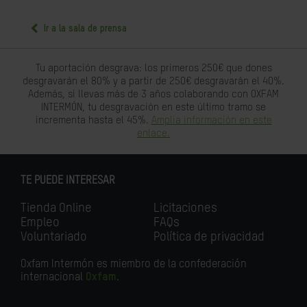
Ir a la sala de prensa
Tu aportación desgrava: los primeros 250€ que dones
desgravarán el 80% y a partir de 250€ desgravarán el 40%.
Además, si llevas más de 3 años colaborando con OXFAM
INTERMÓN, tu desgravación en este último tramo se
incrementa hasta el 45%.
Amplia información en este
enlace.
TE PUEDE INTERESAR
Tienda Online
Licitaciones
Empleo
FAQs
Voluntariado
Política de privacidad
Oxfam Intermón es miembro de la confederación
internacional
Oxfam
.