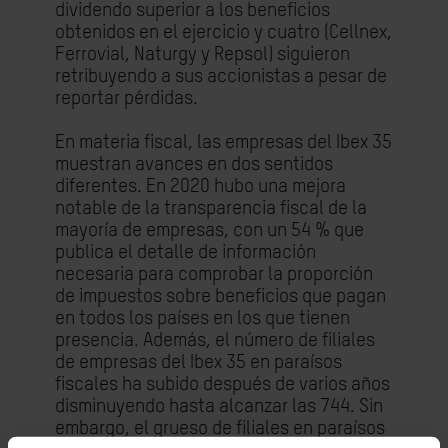
dividendo superior a los beneficios
obtenidos en el ejercicio y cuatro (Cellnex,
Ferrovial, Naturgy y Repsol) siguieron
retribuyendo a sus accionistas a pesar de
reportar pérdidas.
En materia fiscal, las empresas del Ibex 35
muestran avances en dos sentidos
diferentes. En 2020 hubo una mejora
notable de la transparencia fiscal de la
mayoría de empresas, con un 54 % que
publica el detalle de información
necesaria para comprobar la proporción
de impuestos sobre beneficios que pagan
en todos los países en los que tienen
presencia. Además, el número de filiales
de empresas del Ibex 35 en paraísos
fiscales ha subido después de varios años
disminuyendo hasta alcanzar las 744. Sin
embargo, el grueso de filiales en paraísos