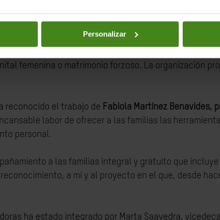
bo con alegría porque reconocimientos a esta causa hacen
ácticas”, declara.
Personalizar
ha Ismail coordina la fundación, que cuenta con proyecto
nital femenina o matrimonio forzoso. La organización pr
ha reconocido el trabajo de
Fabiola
Martínez Benavides, p
 incansable labor de ofrecer a las familias las herramien
nto personal.
añamiento a las familias integral y gratuito que incluy
te reconocimiento, a mí y al proyecto en el que, desde h
oras ha estado integrado por Marta Saavedra, vicedecan