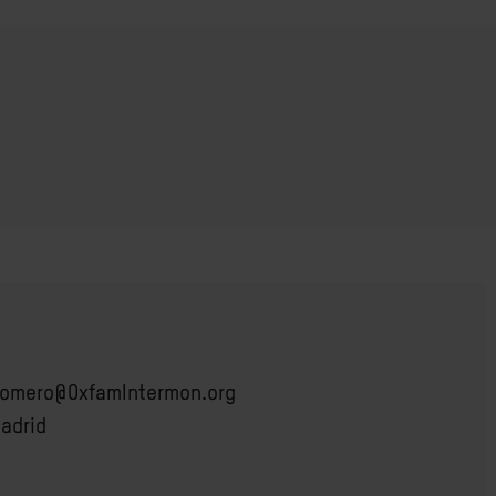
romero@OxfamIntermon.org
adrid