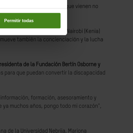
 que las niñas y las mujeres que vienen no
Permitir todas
s como una casa refugio en Nairobi (Kenia)
omueve también la concienciación y la lucha
residenta de la Fundación Bertín Osborne y
tas para que puedan convertir la discapacidad
e información, formación, asesoramiento y
ace ya muchos años, pongo todo mi corazón",
a de la Universidad Nebrija, Mariona