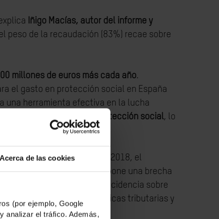
explica
Iñigo Macías, autor del informe y
el peso de la recaudación (83%) recae sobre
00 millones de euros más cada año
.
ara el gasto en protección social en España
ea una herramienta efectiva en la lucha
edia europea de gasto en protección social
, lo
de la desigualdad”.
 pobreza o la enfermedad. En 2018, el
Acerca de las cookies
e la Unión Europea, lo que supone una brecha
e gasto, su cobertura y su incidencia sobre
 en cuenta además las políticas tributarias y
os (por ejemplo, Google
y analizar el tráfico. Además,