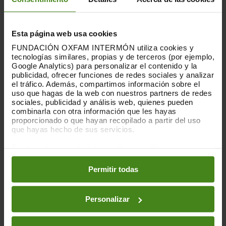
legal de Greenpeace.
La actual situación de emergencia
Esta página web usa cookies
climática que atraviesa el mundo, con
FUNDACIÓN OXFAM INTERMÓN utiliza cookies y
temperaturas anormalmente elevadas e
tecnologías similares, propias y de terceros (por ejemplo,
incendios cada vez más intensos,
Google Analytics) para personalizar el contenido y la
evidencia la necesidad de actuar con
publicidad, ofrecer funciones de redes sociales y analizar
urgencia y ambición.
2023 se situó 1,45 °C
el tráfico. Además, compartimos información sobre el
uso que hagas de la web con nuestros partners de redes
por encima de la temperatura de la era
sociales, publicidad y análisis web, quienes pueden
preindustrial
, y los últimos 12 meses han
combinarla con otra información que les hayas
sido los más calurosos al menos desde
proporcionado o que hayan recopilado a partir del uso
mediados de siglo, superando en
1,63 °C
que hayas hecho de sus servicios.
el valor promedio del período preindustrial
Puedes obtener más información y modificar tus
(1850-1900). Aproximadamente entre
preferencias accediendo a nuestra
o
Política de Cookies
3.300 y 3.600 millones de personas viven
en los botones facilitados a continuación:
Permitir todas
en contextos altamente vulnerables al
cambio climático
y entre 2010 y 2020 la
mortalidad humana por inundaciones,
Personalizar
sequías y tormentas fue 15 veces mayor
en las regiones altamente vulnerables.
En