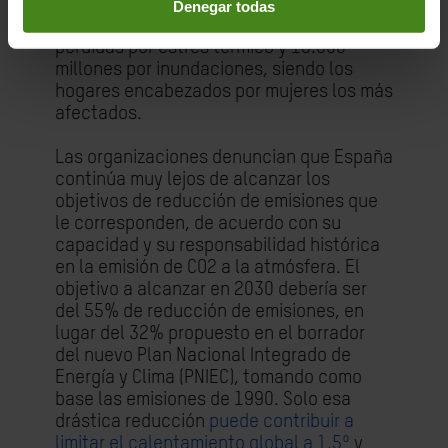
los países de ingresos bajo y medio
se
Denegar todas
producen 37.000 millones de dólares de
pérdidas por estrés térmico y 16.000
millones por inundaciones, siendo los
hogares encabezados por mujeres los más
afectados.
Las organizaciones denuncian que España
continúa muy lejos de alcanzar los
objetivos de reducción de emisiones que
le corresponden, de acuerdo con su
capacidad y su responsabilidad histórica
en la emisión de CO2 a la atmósfera. El
objetivo a alcanzar en 2030 debería ser
del 55% de reducción de emisiones, en
lugar del 32% propuesto en el borrador
del nuevo Plan Nacional Integrado de
Energía y Clima (PNIEC), tomando como
base las emisiones de 1990. Solo esa
drástica reducción
puede contribuir a
limitar el calentamiento global a 1,5º
y