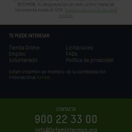
INTERMÓN, tu desgravación en este último tramo se
incrementa hasta el 45%.
Amplia información en este
enlace.
TE PUEDE INTERESAR
Tienda Online
Licitaciones
Empleo
FAQs
Voluntariado
Política de privacidad
Oxfam Intermón es miembro de la confederación
internacional
Oxfam
.
CONTACTA
900 22 33 00
info@OxfamIntermon.org