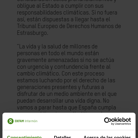
obligue al Estado a cumplir con sus
responsabilidades climáticas. Si no fuera
así, están dispuestas a llegar hasta el
Tribunal Europeo de Derechos Humanos de
Estrasburgo.
“La vida y la salud de millones de
personas en todo el mundo están
gravemente amenazadas si no se actúa
con urgencia y contundencia frente al
cambio climático. Con este proceso
estamos luchando por el derecho de las
generaciones presentes y futuras a
disfrutar de un medio ambiente en el que
puedan desarrollar una vida digna. No
vamos a parar hasta que España cumpla
con sus obligaciones climáticas y tome
las medidas necesarias para proteger a su
ciudadanía frente al cambio climático”, ha
declarado Inés Díez, la representante
Consentimiento
Detalles
Acerca de las cookies