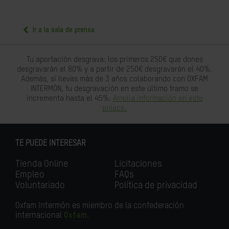
Ir a la sala de prensa
Tu aportación desgrava: los primeros 250€ que dones
desgravarán el 80% y a partir de 250€ desgravarán el 40%.
Además, si llevas más de 3 años colaborando con OXFAM
INTERMÓN, tu desgravación en este último tramo se
incrementa hasta el 45%.
Amplia información en este
enlace.
TE PUEDE INTERESAR
Tienda Online
Licitaciones
Empleo
FAQs
Voluntariado
Política de privacidad
Oxfam Intermón es miembro de la confederación
internacional
Oxfam
.