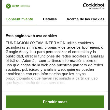
abandonados y refugios abarrotados en la
ciudad de Gaza.
El desplazamiento masivo
de personas ha agotado aún más los
Consentimiento
Detalles
Acerca de las cookies
recursos y ha complicado la entrega de
ayuda en condiciones ya de por sí
terribles.
Esta página web usa cookies
En toda Gaza las entregas de ayuda
FUNDACIÓN OXFAM INTERMÓN utiliza cookies y
tecnologías similares, propias y de terceros (por ejemplo,
siguen bloqueadas, obstaculizadas
Google Analytics) para personalizar el contenido y la
deliberadamente y atacadas por el
publicidad, ofrecer funciones de redes sociales y analizar
ejército de Israel. Todos los accesos a la
el tráfico. Además, compartimos información sobre el
franja apenas funcionan, y sólo Erez West
uso que hagas de la web con nuestros partners de redes
(Zikim) funciona con cierta regularidad. El
sociales, publicidad y análisis web, quienes pueden
combinarla con otra información que les hayas
personal de Oxfam Intermón en el terreno
proporcionado o que hayan recopilado a partir del uso
asegura que el acceso humanitario está
que hayas hecho de sus servicios.
en su nivel más bajo.
Se espera que las
condiciones climáticas invernales afecten
Puedes obtener más información y modificar tus
preferencias accediendo a nuestra
o
a más de 1,6 millones de personas que
Política de Cookies
en los botones facilitados a continuación:
viven en refugios improvisados, incluido
Permitir todas
medio millón en áreas propensas a