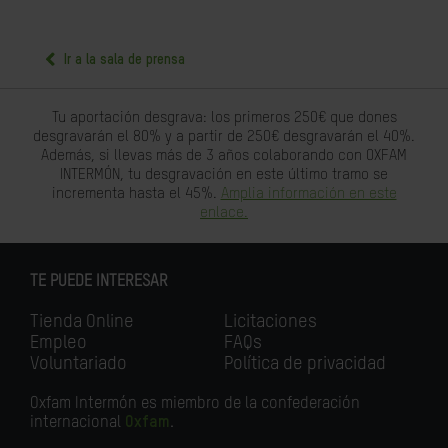
Ir a la sala de prensa
Tu aportación desgrava: los primeros 250€ que dones
desgravarán el 80% y a partir de 250€ desgravarán el 40%.
Además, si llevas más de 3 años colaborando con OXFAM
INTERMÓN, tu desgravación en este último tramo se
incrementa hasta el 45%.
Amplia información en este
enlace.
TE PUEDE INTERESAR
Tienda Online
Licitaciones
Empleo
FAQs
Voluntariado
Política de privacidad
Oxfam Intermón es miembro de la confederación
internacional
Oxfam
.