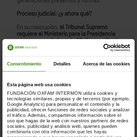
generaciones presentes y futuras.
Proceso judicial: ¿y ahora qué?
En su resolución,
el Tribunal Supremo
requiere al Ministerio para la Presidencia
para que, en el plazo de 20 días, remita el
expediente
administrativo
correspondiente al caso por el que se le
demanda. Tras ello, el Tribunal Supremo
Consentimiento
Detalles
Acerca de las cookies
emplazará a las organizaciones para que
presenten su demanda, en la que se
expondrán los argumentos por los que
Esta página web usa cookies
consideran que el Gobierno está
FUNDACIÓN OXFAM INTERMÓN utiliza cookies y
incurriendo en una grave inactividad
tecnologías similares, propias y de terceros (por ejemplo,
frente al cambio climático.
Google Analytics) para personalizar el contenido y la
publicidad, ofrecer funciones de redes sociales y analizar
El incumplimiento principal
es que, diez
el tráfico. Además, compartimos información sobre el
uso que hagas de la web con nuestros partners de redes
meses después de que finalizara el plazo
sociales, publicidad y análisis web, quienes pueden
fijado por la UE, el Gobierno continúa sin
combinarla con otra información que les hayas
aprobar un Plan Nacional Integrado de