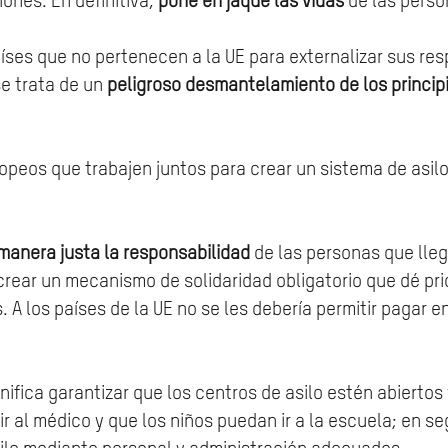
ones. En definitiva,
pone en jaque las vidas
de las perso
íses que no pertenecen a la UE para externalizar sus resp
se trata de un
peligroso desmantelamiento de los princip
ropeos que trabajen juntos para crear un sistema de asil
manera justa la responsabilidad
de las personas que lleg
 crear un mecanismo de solidaridad obligatorio que dé pri
A los países de la UE no se les debería permitir pagar e
gnifica garantizar que los centros de asilo estén abiert
r al médico y que los niños puedan ir a la escuela; en s