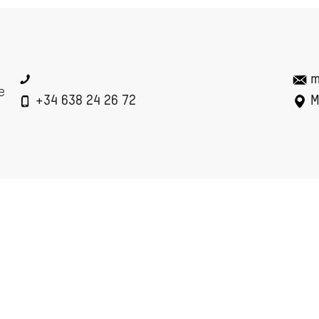
m
e
+34 638 24 26 72
M