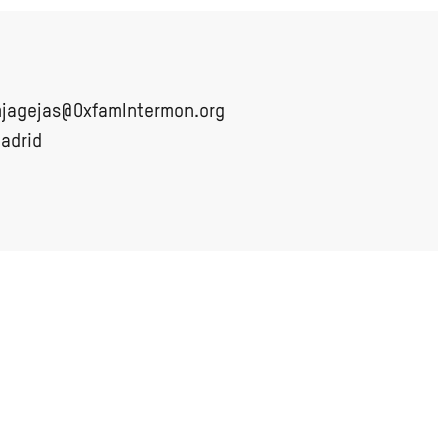
jagejas@OxfamIntermon.org
adrid