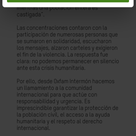
no puede seguir mirando hacia otro lado
mientras una población entera es
castigada”.
Las concentraciones contaron con la
participación de numerosas personas que
se sumaron en solidaridad, escucharon
los mensajes, alzaron carteles y exigieron
el fin de la violencia. La respuesta fue
clara: no podemos permanecer en silencio
ante esta crisis humanitaria.
Por ello, desde Oxfam Intermón hacemos
un llamamiento a la comunidad
internacional para que actúe con
responsabilidad y urgencia. Es
imprescindible garantizar la protección de
la población civil, el acceso a la ayuda
humanitaria y el respeto al derecho
internacional.