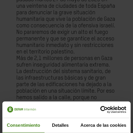
una veintena de ciudades de toda España
para denunciar la grave situación
humanitaria que vive la población de Gaza
como consecuencia de la ofensiva israelí.
No pararemos de exigir un alto el fuego
permanente y que se garantice el acceso
humanitario inmediato y sin restricciones
en el territorio palestino.
Más de 2,1 millones de personas en Gaza
sufren inseguridad alimentaria extrema.
La destrucción del sistema sanitario, de
las infraestructuras básicas y de gran
parte de las edificaciones ha dejado a la
población en una situación límite. Por eso
hemos salido a la calle, porque no
podemos permanecer callados y que la
voz de la población palestina llegue más
lejos.
Consentimiento
Detalles
Acerca de las cookies
Las concentraciones tuvieron lugar en A