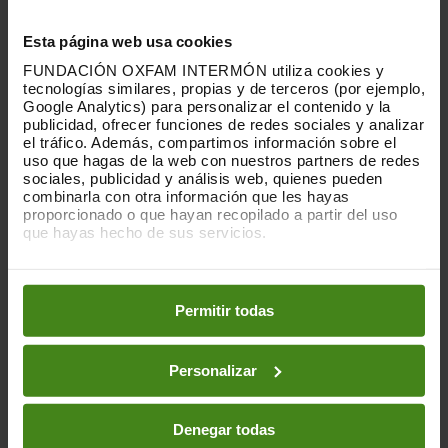
Coruña, Barcelona, Bilbao, Castelló,
Lleida, Logroño, Madrid, Murcia, Paterna,
Esta página web usa cookies
Pamplona, Salamanca, Sevilla, Terrassa,
FUNDACIÓN OXFAM INTERMÓN utiliza cookies y
València, Vigo, Vitoria y Zaragoza. En cada
tecnologías similares, propias y de terceros (por ejemplo,
una de estas ciudades nuestros equipos y
Google Analytics) para personalizar el contenido y la
personas voluntarias han salido a la calle
publicidad, ofrecer funciones de redes sociales y analizar
el tráfico. Además, compartimos información sobre el
por Gaza, llevando carteles de color rojo
uso que hagas de la web con nuestros partners de redes
con mensajes como “Exigimos justicia” o
sociales, publicidad y análisis web, quienes pueden
“Levantamos la voz por Gaza”.
combinarla con otra información que les hayas
proporcionado o que hayan recopilado a partir del uso
En algunas de las concentraciones, como
que hayas hecho de sus servicios.
en Barcelona, se llevó a cabo la lectura
Puedes obtener más información y modificar tus
de testimonios de nuestras compañeras y
preferencias accediendo a nuestra
o
Política de Cookies
compañeros gazatíes, afectados como el
en los botones facilitados a continuación:
Permitir todas
resto de la población de la franja por este
conflicto. Tras ese momento, Franc
Cortada, director de Oxfam Intermón,
Personalizar
subrayó la gravedad de la situación:
“Estamos ante un colapso humanitario sin
Denegar todas
precedentes. La comunidad internacional