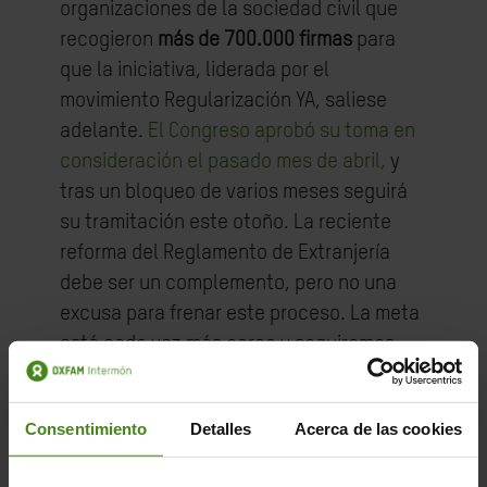
organizaciones de la sociedad civil que
recogieron
más de 700.000 firmas
para
que la iniciativa, liderada por el
movimiento Regularización YA, saliese
adelante.
El Congreso aprobó su toma en
consideración el pasado mes de abril,
y
tras un bloqueo de varios meses seguirá
su tramitación este otoño.
La reciente
reforma del Reglamento de Extranjería
debe ser un complemento, pero no una
excusa para frenar este proceso.
La meta
está cada vez más cerca y seguiremos
apoyando al movimiento Regularización YA
para que la ILP se haga realidad.
Consentimiento
Detalles
Acerca de las cookies
Además, para reforzar nuestra labor de