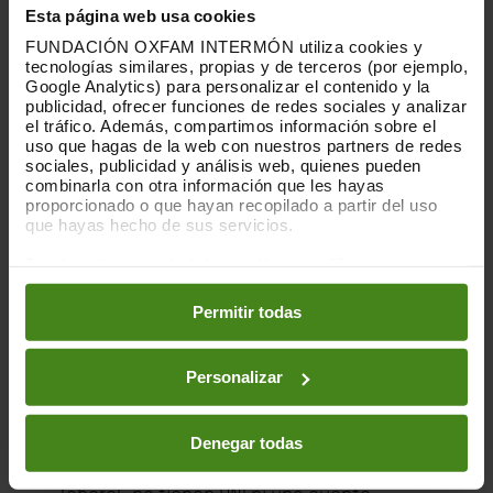
incidencia realizamos investigaciones que
Esta página web usa cookies
visibilizan claramente las desigualdades
FUNDACIÓN OXFAM INTERMÓN utiliza cookies y
tecnologías similares, propias y de terceros (por ejemplo,
que afectan especialmente a las
Google Analytics) para personalizar el contenido y la
personas migrantes sin derechos,
como la
publicidad, ofrecer funciones de redes sociales y analizar
el tráfico. Además, compartimos información sobre el
pobreza laboral.
uso que hagas de la web con nuestros partners de redes
sociales, publicidad y análisis web, quienes pueden
combinarla con otra información que les hayas
Apoyo a colectivos especialmente
proporcionado o que hayan recopilado a partir del uso
vulnerables tras la DANA.
Los daños
que hayas hecho de sus servicios.
humanos y materiales causados por las
Puedes obtener más información y modificar tus
inundaciones en Valencia son
preferencias accediendo a nuestra
o
Política de Cookies
en los botones facilitados a continuación:
indescriptibles. Las comunidades
Permitir todas
afectadas luchan por recuperar sus vidas,
incluyendo
miles de personas 'invisibles'
Personalizar
para el sistema que no podrán acceder a
las ayudas oficiales
porque no pueden
Denegar todas
empadronarse, trabajan sin contrato